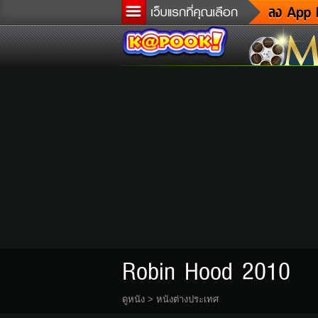
ข
ล
เ
ต
ด
ผู
แ
di
Tw
Robin Hood 2010
ดูหนัง
>
หนังต่างประเทศ