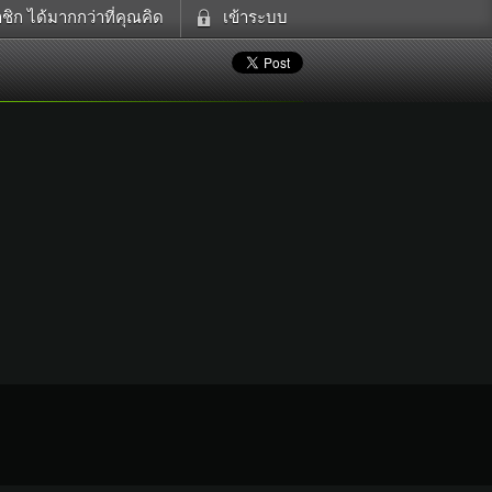
ิก ได้มากกว่าที่คุณคิด
เข้าระบบ
ดูทีวี
เข้าระบบด้วย User Kapook
ฟังวิทยุออนไลน์
Email
อส
Glitter
Password
แม่และเด็ก
สัตว์เลี้ยง
ตกแต่ง
ท่องเที่ยว
การศึกษา
Facebook
เข้าระบบด้วย Facebook