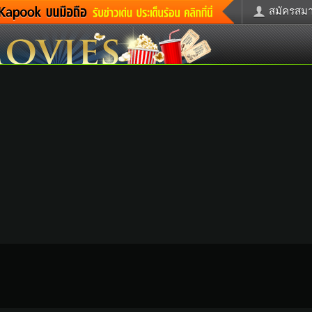
สมัครสมาช
่าวด่วน
ข่าวสั้น
ข่าวดารา
ะคร
หนังใหม่
ฟังเพลง
กม
หมากรุกไทย
แชทหมากฮ
รวจหวย
ผู้หญิง
แต่งงาน
ูดวง
ทำนายฝัน
สุขภาพ
้ชาย
ผลบอล
บ้านและการ
วะชิมแวะพัก
กลอน
iCare
ctionary
เช็คความเร็วเน็ต
iPhone
itter
อินสตาแกรมดารา
MSN