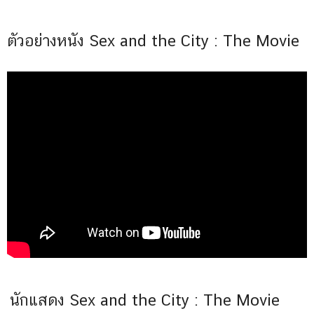
ตัวอย่างหนัง Sex and the City : The Movie
นักแสดง Sex and the City : The Movie