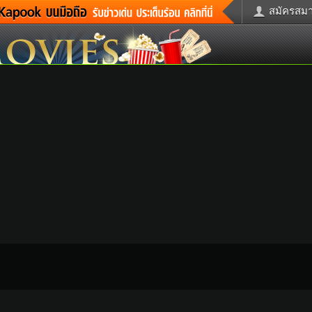
สมัครสมาช
่าวด่วน
ข่าวสั้น
ข่าวดารา
ะคร
หนังใหม่
ฟังเพลง
กม
หมากรุกไทย
แชทหมากฮ
รวจหวย
ผู้หญิง
แต่งงาน
ูดวง
ทำนายฝัน
สุขภาพ
้ชาย
ผลบอล
บ้านและการ
วะชิมแวะพัก
กลอน
iCare
ctionary
เช็คความเร็วเน็ต
iPhone
itter
อินสตาแกรมดารา
MSN