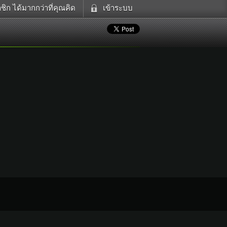
ิก ได้มากกว่าที่คุณคิด
เข้าระบบ
ดูทีวี
เข้าระบบด้วย User Kapook
ฟังวิทยุออนไลน์
Email
อส
Glitter
Password
แม่และเด็ก
สัตว์เลี้ยง
ตกแต่ง
ท่องเที่ยว
การศึกษา
Facebook
เข้าระบบด้วย Facebook