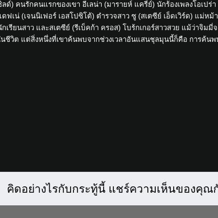
ชิลด์) คนรักคนแรกของเขา อีเลน่า (มารายห์ แครี่ย์) นักร้องเพลงโอเปร่า
แดฟเน่ (เจนนิเฟอร์ เอสโปซิโต้) ตำรวจสาว ซู (สเตซีย์ เอ็ดเวิร์ด) แม่หม้
นักเรียนสาว และสเตซีย์ (รีเบ็คก้า ครอส) โบร้กเกอร์สาวสวย แม้ว่าจิมมี่จ
ในชีวิต แต่สิ่งหนึ่งที่เขาค้นพบจากช่วงเวลาอันแสนชุลมุนนี้ก็คือ การค
คิดอย่างไรกับกระทู้นี้ แชร์ความเห็นของคุณ