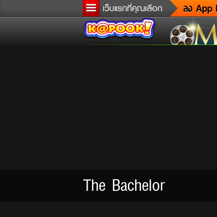
ข
ล
เ
ต
ด
ผู
แ
di
Tw
The Bachelor