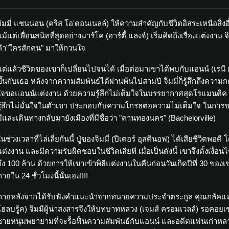
จิมมี่ แชนนอน (คริส โอ'ดอนเนลล์) ให้ความสำคัญกับชีวิตอิสระเหนือสิ่
แม้แต่เพื่อนสนิทที่สุดอย่างมาร์โค (อาร์ตี้ แลงจ์) เริ่มคิดถึงเรื่องแต่งงาน 
คำ"ใครสักคน" มาให้กวนใจ
แต่แล้วชีวิตของเขาก็เปลี่ยนไปจนได้ เมื่อต่อมาเขาได้พบกับแอนน์ (เรนี เ
ขึ้นกับเธอ หลังจากความสัมพันธ์ได้ผ่านพ้นไปสามปี จิมมี่ก็รู้สึกถึงความ
ใจขอแอนน์แต่งงาน ด้วยความรู้สึกไม่เต็มใจในบรรยากาศสุดโรแมนติค 
รู้สึกไม่มั่นใจในตัวเขา ประกอบกับความโกรธต่อความไม่เต็มใจ ในการ
มีและเดินทางกลับมายังเมืองที่มีชื่อว่า "คานทองนคร" (Bachelorville)
ในช่วงเวลาที่ไล่เลี่ยกันนี้ ปู่ของจิมมี่ (ปีเตอร์ อุสตินอฟ) ได้เสียชีวิตพอ
แต่งงาน และมีความรับผิดชอบในชีวิตเสียที เมื่อเป็นดังนี้ เขาจึงตั้งเงื
ถึง 100 ล้าน ด้วยการให้เขาเข้าพิธีแต่งงานในคืนก่อนวันเกิดปีที่ 30 ของ
ายใน 24 ชั่วโมงนี้นั่นเอง!!!!
ภายหลังจากได้รับฟังคำแนะนำจากทนายความประจำตระกูล คุณกลัคแมน (เ
โฮลบรู้ค) จิมมีผู้น่าสงสารจึงให้บทบาทหลวง (เจมส์ ครอมเวลล์) รอคอย
ชายหนุ่มพยายามที่จะรื้อฟื้นความสัมพันธ์กับแอนน์ และอดีตแฟนเก่าหลายๆ