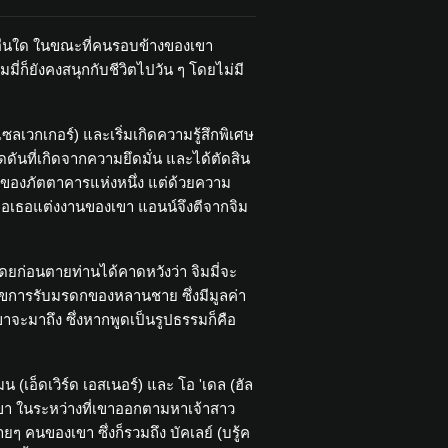
งอื่นใด ในขณะที่คนรอบข้างของเขา
จิมมี่ก็ยังคงสนุกกับชีวิตไปวัน ๆ โดยไม่มี
ซลเวกเกอร์) และเริ่มเกิดความรู้สึกพิเศษ
กดดันที่เกิดจากความยึดมั่น และได้ตัดสิน
ของภัตตาคารแห่งหนึ่ง แต่ด้วยความ
ขอเธอแต่งงานของเขา แอนน์จึงตีจากจิม
ดี โดยก่อนตายท่านได้คาดหวังว่า จิมมี่จะ
่อนไขการรับมรดกของหลานชาย ซึ่งมีมูลค่า
เขาจะมาถึง ซึ่งหากพูดเป็นรูปธรรมก็คือ
อ็ดเวิร์ด เอสเนอร์) และ โอ 'เดล (ฮัล
เขา ในระหว่างที่เขาออกตามหาเจ้าสาว
 คนของเขา ซึ่งก็รวมถึง บัคเลย์ (บรู้ค