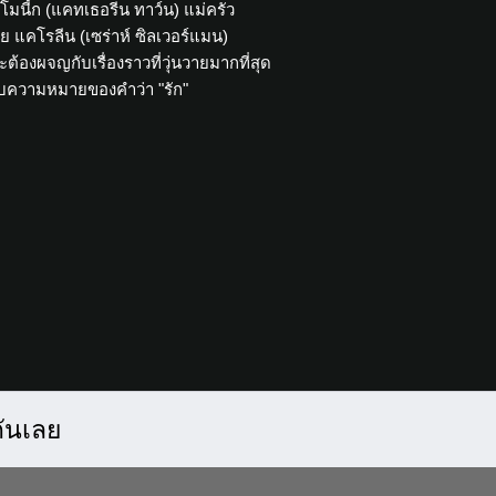
 โมนี้ก (แคทเธอรีน ทาว์น) แม่ครัว
าย แคโรลีน (เซร่าห์ ซิลเวอร์แมน)
ะต้องผจญกับเรื่องราวที่วุ่นวายมากที่สุด
้นพบความหมายของคำว่า "รัก"
กันเลย