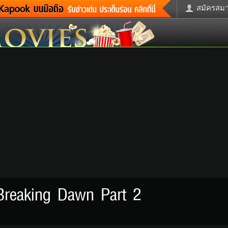
สมัครสมาช
่าวด่วน
ข่าวสั้น
ข่าวดารา
ะคร
หนังใหม่
ฟังเพลง
กม
หมากรุกไทย
แชทหมากฮ
รวจหวย
ผู้หญิง
แต่งงาน
ูดวง
ทำนายฝัน
สุขภาพ
้ชาย
ผลบอล
บ้านและการ
วะชิมแวะพัก
กลอน
iCare
ctionary
เช็คความเร็วเน็ต
iPhone
itter
อินสตาแกรมดารา
MSN
 Breaking Dawn Part 2