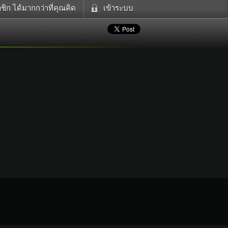
ิก ได้มากกว่าที่คุณคิด
เข้าระบบ
ดูทีวี
เข้าระบบด้วย User Kapook
ฟังวิทยุออนไลน์
Email
อส
Glitter
Password
แม่และเด็ก
สัตว์เลี้ยง
ตกแต่ง
ท่องเที่ยว
การศึกษา
Facebook
เข้าระบบด้วย Facebook