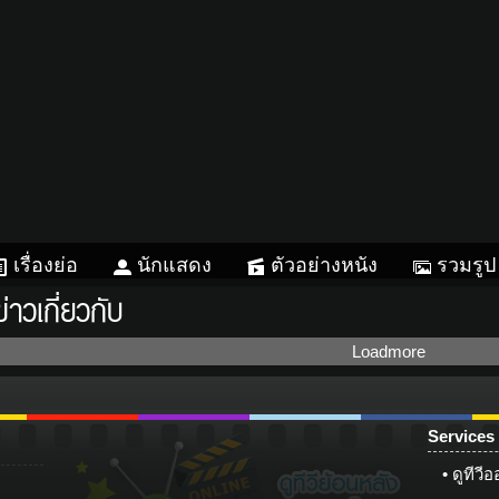
เรื่องย่อ
นักแสดง
ตัวอย่างหนัง
รวมรูป
ข่าวเกี่ยวกับ
Loadmore
Services
Instagram
56
เฟซบุ๊ก
ทวิตเตอร์
กลอน
แช
ดูทีวี
ดารา