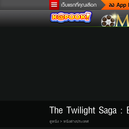
ข
ล
เ
ต
ด
ผู
แ
di
Tw
The Twilight Saga :
ดูหนัง
>
หนังต่างประเทศ