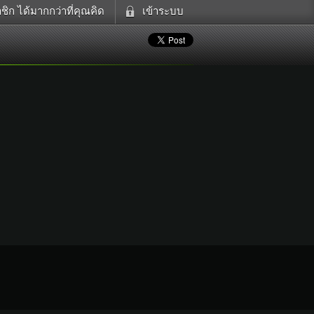
ิก ได้มากกว่าที่คุณคิด
เข้าระบบ
ดูทีวี
เข้าระบบด้วย User Kapook
ฟังวิทยุออนไลน์
Email
อส
Glitter
Password
แม่และเด็ก
สัตว์เลี้ยง
ตกแต่ง
ท่องเที่ยว
การศึกษา
Facebook
เข้าระบบด้วย Facebook