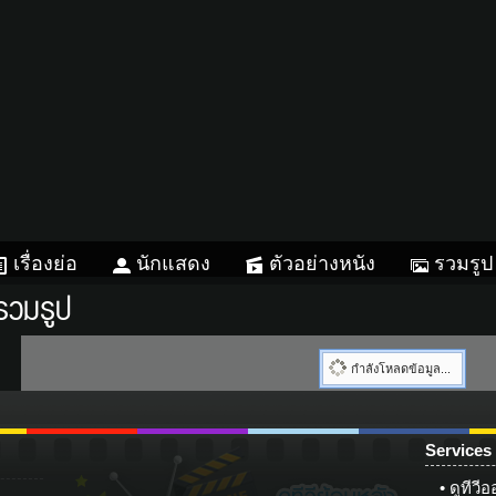
เรื่องย่อ
นักแสดง
ตัวอย่างหนัง
รวมรูป
รวมรูป
กำลังโหลดข้อมูล...
Services
Instagram
56
เฟซบุ๊ก
ทวิตเตอร์
กลอน
แช
ดูทีวี
ดารา