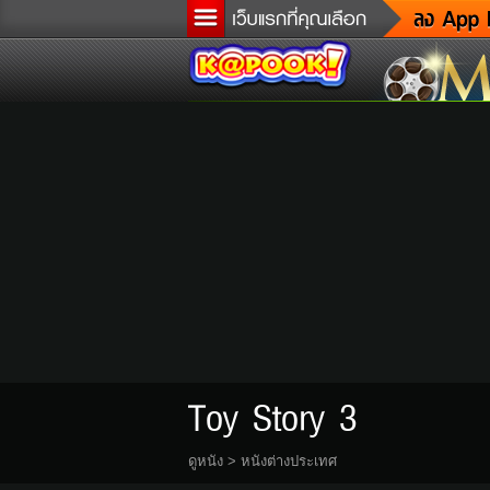
ข
ล
เ
ต
ด
ผู
แ
di
Tw
Toy Story 3
ดูหนัง
>
หนังต่างประเทศ