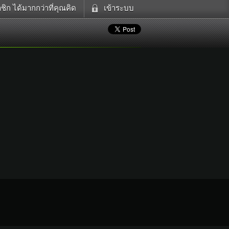
ิก ได้มากกว่าที่คุณคิด
เข้าระบบ
ดูทีวี
เข้าระบบด้วย User Kapook
ฟังวิทยุออนไลน์
Email
อส
Glitter
Password
แม่และเด็ก
สัตว์เลี้ยง
ตกแต่ง
ท่องเที่ยว
การศึกษา
Facebook
เข้าระบบด้วย Facebook