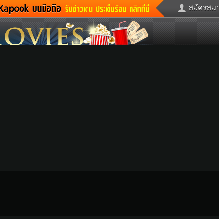
สมัครสมาช
่าวด่วน
ข่าวสั้น
ข่าวดารา
ะคร
หนังใหม่
ฟังเพลง
กม
หมากรุกไทย
แชทหมากฮ
รวจหวย
ผู้หญิง
แต่งงาน
ูดวง
ทำนายฝัน
สุขภาพ
้ชาย
ผลบอล
บ้านและการ
วะชิมแวะพัก
กลอน
iCare
ctionary
เช็คความเร็วเน็ต
iPhone
itter
อินสตาแกรมดารา
MSN