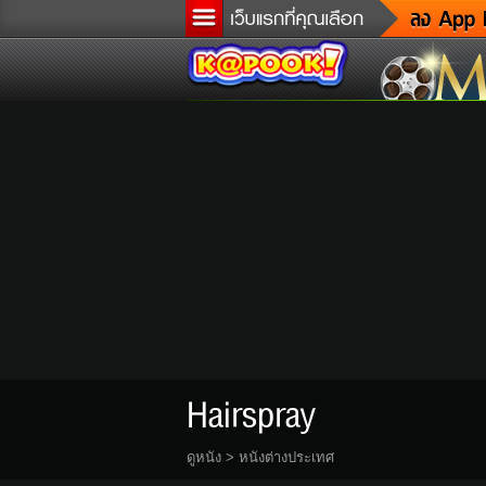
ข
ล
เ
ต
ด
ผู
แ
di
Tw
Hairspray
ดูหนัง
>
หนังต่างประเทศ