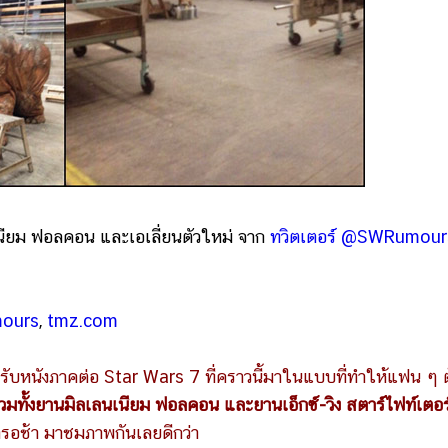
เนียม ฟอลคอน และเอเลี่ยนตัวใหม่ จาก
ทวิตเตอร์ @SWRumour
mours
,
tmz.com
ำหรับหนังภาคต่อ Star Wars 7 ที่คราวนี้มาในแบบที่ทำให้แฟน ๆ 
มทั้งยานมิลเลนเนียม ฟอลคอน และยานเอ็กซ์-วิง สตาร์ไฟท์เตอร์ 
ารอช้า มาชมภาพกันเลยดีกว่า