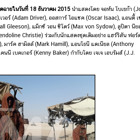
นดฉายในวันที่ 18 ธันวาคม 2015
นำแสดงโดย จอห์น โบเยก้า (
รฟ์เวอร์ (Adam Driver), ออสการ์ ไอแซค (Oscar Isaac), แอนดี้ เ
ll Gleeson), แม็กซ์ วอน ซิโดว์ (Max von Sydow), ลูปิตา นีย
doline Christie) ร่วมกับนักแสดงชุดเดิมอย่าง แฮร์ริสัน ฟอร์
r), มาร์ค ฮามิลล์ (Mark Hamill), แอนโธนี แดเนียล (Anthony
เคนนี เบคเกอร์ (Kenny Baker) กำกับโดย เจเจ เอบรัมส์ (J.J.