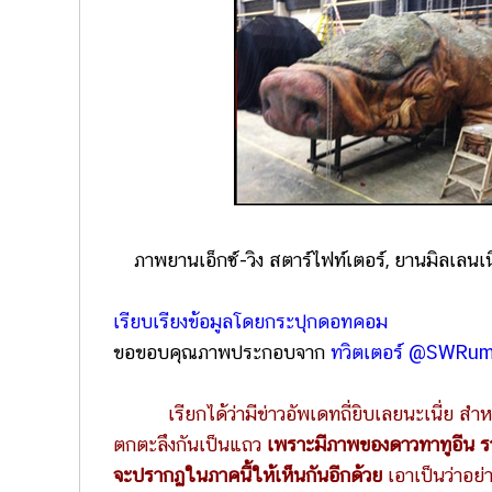
ภาพยานเอ็กซ์-วิง สตาร์ไฟท์เตอร์, ยานมิลเลน
เรียบเรียงข้อมูลโดยกระปุกดอทคอม
ขอขอบคุณภาพประกอบจาก
ทวิตเตอร์ @SWRu
เรียกได้ว่ามีข่าวอัพเดทถี่ยิบเลยนะเนี่ย ส
ตกตะลึงกันเป็นแถว
เพราะมีภาพของดาวทาทูอีน รว
จะปรากฏในภาคนี้ให้เห็นกันอีกด้วย
เอาเป็นว่าอย่