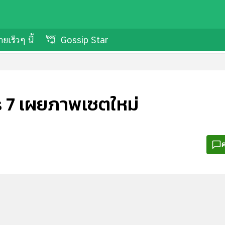
ยเร็วๆ นี้
Gossip Star
s 7 เผยภาพเซตใหม่
ค