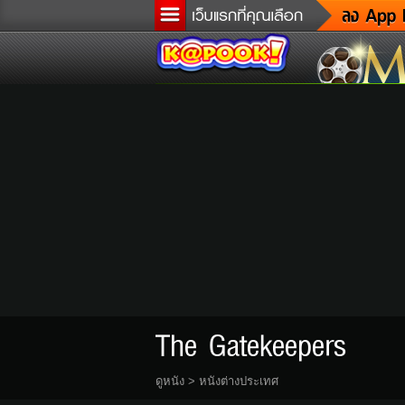
ข
ล
เ
ต
ด
ผู
แ
di
Tw
The Gatekeepers
ดูหนัง
>
หนังต่างประเทศ