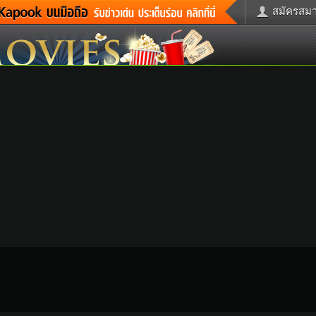
สมัครสมาช
่าวด่วน
ข่าวสั้น
ข่าวดารา
ะคร
หนังใหม่
ฟังเพลง
กม
หมากรุกไทย
แชทหมากฮ
รวจหวย
ผู้หญิง
แต่งงาน
ูดวง
ทำนายฝัน
สุขภาพ
้ชาย
ผลบอล
บ้านและการ
วะชิมแวะพัก
กลอน
iCare
ctionary
เช็คความเร็วเน็ต
iPhone
itter
อินสตาแกรมดารา
MSN