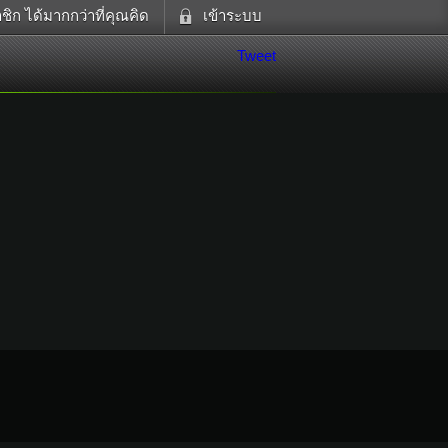
ิก ได้มากกว่าที่คุณคิด
เข้าระบบ
ดูทีวี
เข้าระบบด้วย User Kapook
Tweet
ฟังวิทยุออนไลน์
Email
อส
Glitter
Password
แม่และเด็ก
สัตว์เลี้ยง
ตกแต่ง
ท่องเที่ยว
การศึกษา
Facebook
เข้าระบบด้วย Facebook