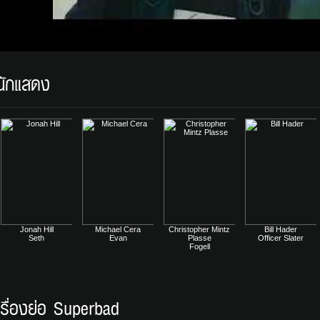
นักแสดง
Jonah Hill
Michael Cera
Christopher Mintz
Bill Hader
Seth
Evan
Plasse
Officer Slater
Fogell
เรื่องย่อ Superbad