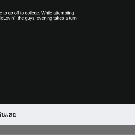
 to go off to college. While attempting
"McLovin", the guys' evening takes a turn
กันเลย