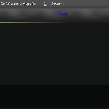
ิก ได้มากกว่าที่คุณคิด
เข้าระบบ
ดูทีวี
เข้าระบบด้วย User Kapook
Tweet
ฟังวิทยุออนไลน์
Email
อส
Glitter
Password
แม่และเด็ก
สัตว์เลี้ยง
ตกแต่ง
ท่องเที่ยว
การศึกษา
Facebook
เข้าระบบด้วย Facebook