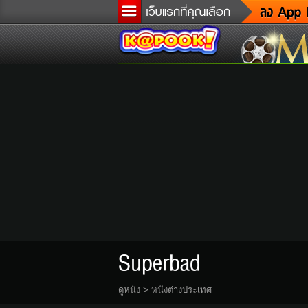
ข
ล
เ
ต
ด
ผู
แ
di
Tw
Superbad
ดูหนัง
>
หนังต่างประเทศ