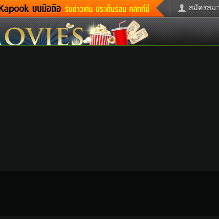
สมัครสมาช
่าวด่วน
ข่าวสั้น
ข่าวดารา
ะคร
หนังใหม่
ฟังเพลง
กม
หมากรุกไทย
แชทหมากฮ
รวจหวย
ผู้หญิง
แต่งงาน
ูดวง
ทำนายฝัน
สุขภาพ
้ชาย
ผลบอล
บ้านและการ
วะชิมแวะพัก
กลอน
iCare
ctionary
เช็คความเร็วเน็ต
iPhone
itter
อินสตาแกรมดารา
MSN