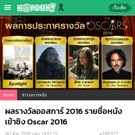
เรื่องฮิต
ข่าว-
ความ
รู้
ข่าว
ข่าว
บันเทิง
ตรวจ
หวย
movie
ข่าววงการหนัง
ผล
ผลรางวัลออสการ์ 2016 รายชื่อหนัง
บอล
สด
เข้าชิง Oscar 2016
การ
1 มี.ค. 2559 เวลา 14:51:15
168,971