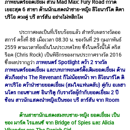
ภาพยนตร์ยอดเยี่ยม ส่วน Mad Max: Fury Road กวาด
รถยนต์
เยอะสุด 6 สาขา ด้านนักแสดงนำชาย-หญิง ลีโอนาร์โด ดิคา
ปริโอ ควงคู่ บรี ลาร์สัน อย่างไม่พลิกโผ
บ้าน
และ
การ
ประกาศผลเป็นที่เรียบร้อยแล้ว สำหรับผลรางวัลออ
ตกแต่ง
สการ์ ครั้งที่ 88 เมื่อเวลา 08.30 น. ของวันที่ 29 กุมภาพันธ์
2559 ตามเวลาท้องถิ่นในประเทศไทย ซึ่งในครั้งนี้ได้ คริส
มือ
ร็อค (Chris Rock) เป็นพิธีกรของงานประกาศรางวัล 2016
ถือ
ซึ่งผลปรากฏว่า
ภาพยนตร์ Spotlight คว้า 2 รางวัล
ราคา
ภาพยนตร์ยอดเยี่ยม และบทภาพยนตร์ดั้งเดิมยอดเยี่ยม ด้าน
ทอง
ตัวเก็งอย่าง The Revenant ก็ไม่น้อยหน้า พา ลีโอนาร์โด ดิ
ราคา
คาปริโอ คว้านำชายยอดเยี่ยม (สมใจแฟนคลับ) คู่กับ อเลฮา
น้ำมัน
นโดร กอนซาเลซ อินาริตู กับรางวัลผู้กำกับยอดเยี่ยม 2 ปี
ซ้อน สาวนักแสดงนำหญิงเป็นของ บรี ลาร์สัน จาก Room
วา
ไร
ด้านสาขานักแสดงสมทบชาย-หญิง ยอดเยี่ยม เป็น
ตี้
ของ มาร์ค ไรแลนซ์ จาก Bridge of Spies และ Alicia