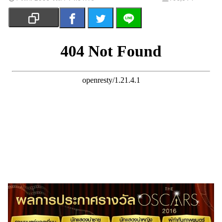
เงิน
การ
ศึกษา
บันเทิง
รูปภาพ
ดู
หนัง
Music
Station
ละคร
บันเทิง
เกาหลี
ไลฟ์