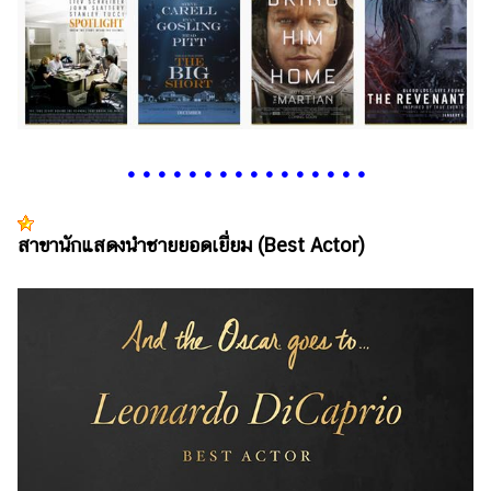
•
•
•
•
•
•
•
•
•
•
•
•
•
•
•
•
สาขานักแสดงนำชายยอดเยี่ยม (Best Actor)