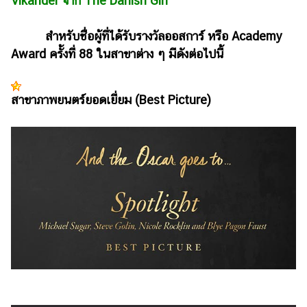
Vikander จาก The Danish Girl
แต่งงาน
สำหรับชื่อผู้ที่ได้รับรางวัลออสการ์ หรือ Academy
แม่
และ
Award ครั้งที่ 88 ในสาขาต่าง ๆ มีดังต่อไปนี้
เด็ก
สัตว์
สาขาภาพยนตร์ยอดเยี่ยม (Best Picture)
เลี้ยง
Infographic
บริการ
แอปฯ
กระปุก
คอร์ส
ออนไลน์
เรียน
เลข