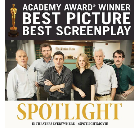
ออนไลน์
ติดต่อ
โฆษณา
แจ้ง
ปัญหา
ร่วม
งาน
กับ
เรา