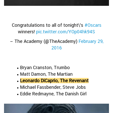
Congratulations to all of tonight\'s
#Oscars
winners!
pic.twitter.com/YOp04hk94S
— The Academy (@TheAcademy)
February 29,
2016
• Bryan Cranston, Trumbo
• Matt Damon, The Martian
•
Leonardo DiCaprio, The Revenant
• Michael Fassbender, Steve Jobs
• Eddie Redmayne, The Danish Girl