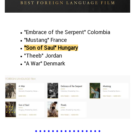
• "Embrace of the Serpent" Colombia
• "Mustang" France
•
"Son of Saul" Hungary
• "Theeb" Jordan
• "A War" Denmark
•
•
•
•
•
•
•
•
•
•
•
•
•
•
•
•