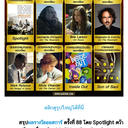
ไตล์
ดูด
วง
ผู้
หญิง
ผู้ชาย
สุขภาพ
ท่อง
เที่ยว
สูตร
อาหาร
ง่ายๆ
คลิกดูรูปใหญ่ได้ที่นี่
ช้อป
ปิ้ง
สรุป
ผลรางวัลออสการ์
ครั้งที่ 88 โดย Spotlight คว้า