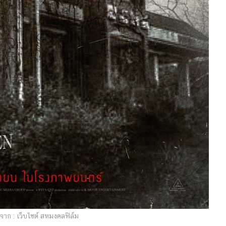
าก : เว็บไซต์ สหมงคลฟิล์ม