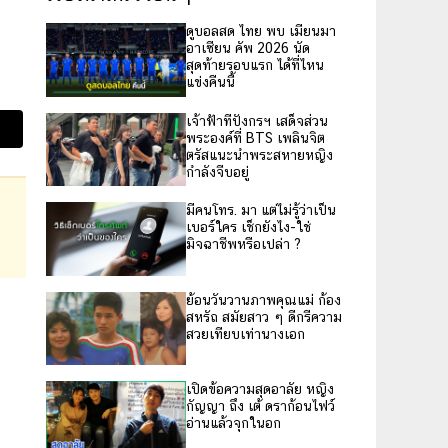
ดูบอลสด ไทย พบ เมียนมา
อาเซียน คัพ 2026 นัด
สุดท้ายรอบแรก ได้ที่ไหน
แข่งคืนนี้
เจ้าฟ้าทีปังกรฯ เสด็จส่วน
พระองค์ที่ BTS เพลินจิต
ตรัสแนะนำพระสหายหญิง
กำลังจีบอยู่
มีคนโทร. มา แต่ไม่รู้ว่าเป็น
เบอร์ใคร เช็กยังไง-ใช่
มิจฉาชีพหรือเปล่า ?
ย้อนวันวานภาพคุณแม่ ก้อง
สหรัถ สมัยสาว ๆ ดีกรีความ
สวยเทียบเท่านางเอก
เปิดข้อความสุดอาลัย หญิง
กัญญา ถึง เต้ ดราก้อนไฟว์
อ่านแล้วจุกในอก