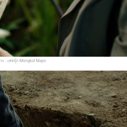
ก : เฟซบุ๊ก Mongkol Major