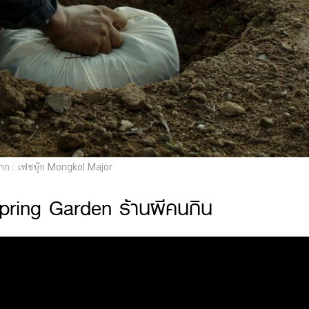
ก : เฟซบุ๊ก Mongkol Major
pring Garden ร้านผีคนกิน