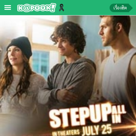
เรื่องฮิต
ข่าว-
ความ
รู้
ข่าว
ข่าว
บันเทิง
ตรวจ
หวย
ผล
บอล
สด
การ