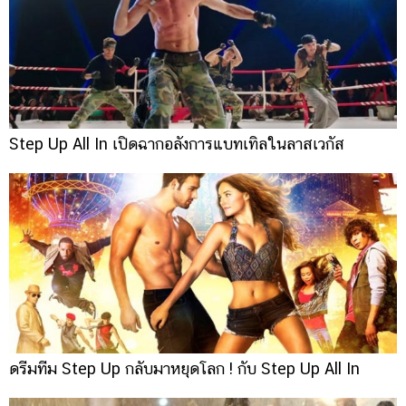
Step Up All In เปิดฉากอลังการแบทเทิลในลาสเวกัส
ดรีมทีม Step Up กลับมาหยุดโลก ! กับ Step Up All In