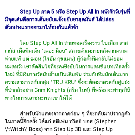
แต่งงาน
Step Up ภาค 5 หรือ Step Up All In หนังรักวัยรุ่นที่
แม่
มีจุดเด่นคือการเต้นขยับแข้งขยับขาสุดมันส์ ได้ปล่อย
และ
ตัวอย่างแรกออกมาให้ชมกันแล้วจ้า
เด็ก
สัตว์
โดย Step Up All In ถ่ายทอดเรื่องราว ในเมือง ลาส
เลี้ยง
เวกัส เมื่อทีมเต้น "เดอะ ม็อบ" สลายตัวลงภายหลังจากความ
พ่ายแพ้ แต่ ฌอน (ไรอัน กุซแมน) ผู้ก่อตั้งทีมกลับไม่ยอม
Infographic
หมดหวัง เขาตัดสินใจที่จะลงชิงชัยในการแดนซ์แบทเทิลครั้ง
บริการ
ใหม่ ที่มีเงินรางวัลนับล้านเป็นเดิมพัน ร่วมกับทีมนักเต้นมาก
ความสามารถกับกลุ่ม "TRU KRU" ซึ่งจะต้องมาดวลกับคู่แข่ง
แอปฯ
ที่น่ากลัวอย่าง Grim Knights (กริม ไนท์) ที่พร้อมจะทำทุกวิถี
กระปุก
ทางในการเอาชนะพวกเขาให้ได้
คอร์ส
ออนไลน์
สำหรับนักแสดงจากภาคก่อน ๆ ที่จะกลับมาปรากฏตัว
ในภาคนี้อีกครั้ง ได้แก่ สตีเฟน ทวิตช์ บอส (Stephen
เรียน
\'tWitch\' Boss) จาก Step Up 3D และ Step Up
เลข