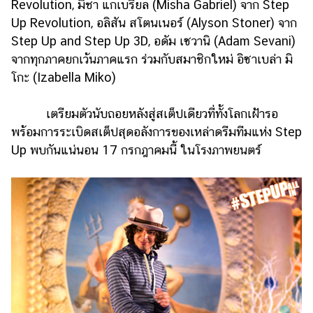
ออนไลน์
Revolution, มิชา แกเบรียล (Misha Gabriel) จาก Step
Up Revolution, อลิสัน สโตนเนอร์ (Alyson Stoner) จาก
ติดต่อ
Step Up and Step Up 3D, อดัม เซวานิ (Adam Sevani)
โฆษณา
จากทุกภาคยกเว้นภาคแรก ร่วมกับสมาชิกใหม่ อิซาเบล่า มิ
แจ้ง
โกะ (Izabella Miko)
ปัญหา
เตรียมตัวนับถอยหลังสู่สเต็ปเดียวที่ทั้งโลกเฝ้ารอ
ร่วม
งาน
พร้อมการระเบิดสเต็ปสุดอลังการของเหล่าดรีมทีมแห่ง Step
กับ
Up พบกันแน่นอน 17 กรกฎาคมนี้ ในโรงภาพยนตร์
เรา