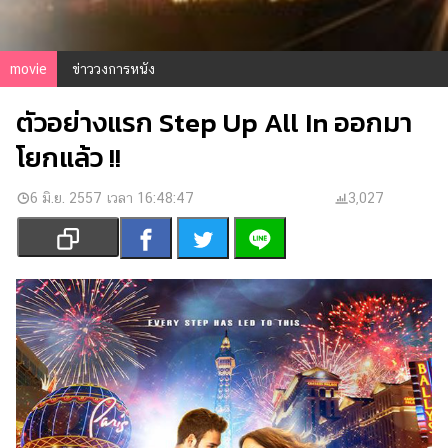
เงิน
การ
ศึกษา
movie
ข่าววงการหนัง
บันเทิง
ตัวอย่างแรก Step Up All In ออกมา
โยกแล้ว !!
รูปภาพ
ดู
6 มิ.ย. 2557 เวลา 16:48:47
3,027
หนัง
Music
Station
ละคร
บันเทิง
เกาหลี
ไลฟ์