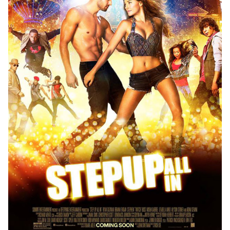
ไตล์
ดูด
วง
ผู้
หญิง
ผู้ชาย
สุขภาพ
ท่อง
เที่ยว
สูตร
อาหาร
ง่ายๆ
ช้อป
ปิ้ง