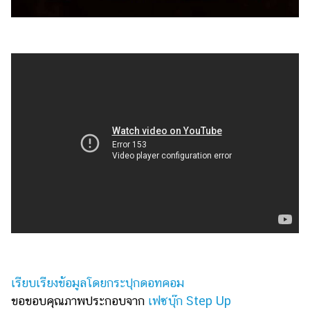
รถยนต์
บ้าน
และ
การ
ตกแต่ง
มือ
ถือ
ราคา
ทอง
ราคา
น้ำมัน
วา
ไร
เรียบเรียงข้อมูลโดยกระปุกดอทคอม
ตี้
ขอขอบคุณภาพประกอบจาก
เฟซบุ๊ก Step Up