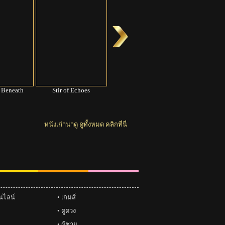
 Beneath
Stir of Echoes
The Break-Up
Flightp
หนังเก่าน่าดู ดูทั้งหมด คลิกที่นี่
Glitter
ชทหมากฮอส
แชทหมากรุก
อนไลน์
เกมส์
ดูดวง
ผู้ชาย