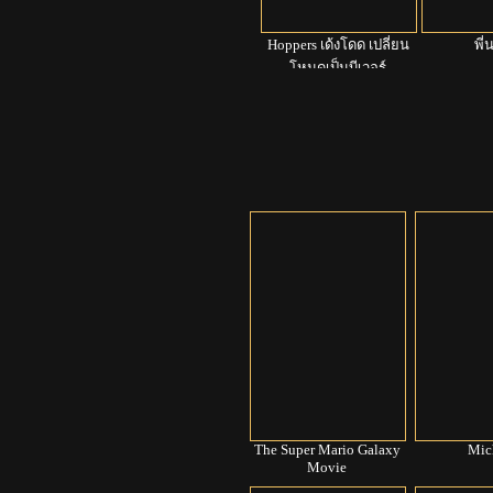
uary Assistant
ร่องรอยรัก Reminders of
Hoppers เด้งโดด เปลี่ยน
พี่
งห้องดับจิต
Him
โหมดเป็นบีเวอร์
The Super Mario Galaxy
Mic
Movie