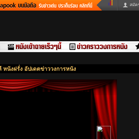
สมัคร
วด่วน
ข่าวสั้น
ข่าวดารา
คร
หนังใหม่
ฟังเพลง
หมากรุกไทย
แชทหมากฮอส
วจหวย
ผู้หญิง
แต่งงาน
วง
ทำนายฝัน
สุขภาพ
าย
ผลบอล
บ้านและการตกแ
ชิมแวะพัก
กลอน
iCare
ี หนังฝรั่ง อัปเดตข่าววงการหนัง
ionary
เช็คความเร็วเน็ต
iPhone
ter
อินสตาแกรมดารา
MSN