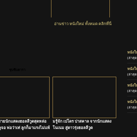
อ่านข่าว หนังใหม่ ทั้งหมด คลิกที่นี่
คอนเทนต์ใหม่ HBO Max เดือน
สิงหาคม 2569 ดูหนัง ดูซีรีส์เรื่อง
ไหนน่าสนใจ เช็กได้ที่นี่
หนังใ
(ล่าสุ
หนังให
ซุบซิบดารา
(ล่าสุ
หนังให
(ล่าสุ
หนังให
(ล่าสุ
ายนักแสดงฮอลลีวูดสุดหล่อ
มรู้จัก เปโดร ปาสคาล จากนักแสดง
จอ พ่อว่าเท่ ลูกก็มาแรงไม่แพ้
โนเนม สู่ดาวรุ่งฮอลลีวูด