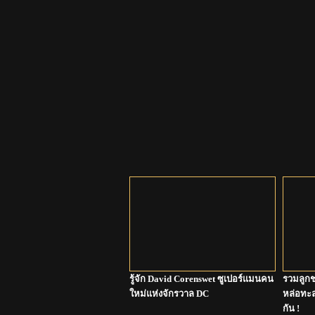
รู้จัก David Corenswet ซูเปอร์แมนคน
รวมลูกช
ใหม่แห่งจักรวาล DC
หล่อทะลุ
กัน !