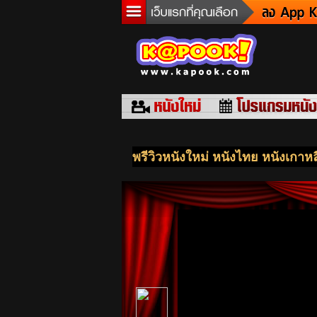
ข่า
ละ
เกม
ตร
ดูด
ผู้ช
แวะ
พรีวิวหนังใหม่ หนังไทย หนังเกาหล
dict
Twit