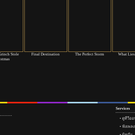
rinch Stole
Final Destination
The Perfect Storm
What Lies
istmas
Services
56
เฟซบุ๊ก
ทวิตเตอร์
instagram ดารา
กลอน
แ
ดูทีวีอ
ฟังเพลง
ผู้หญิง