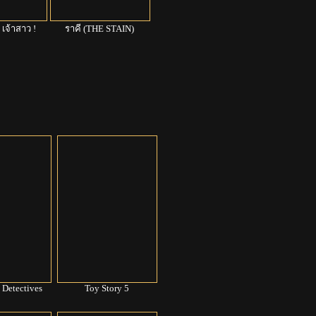
 เจ้าสาว !
ราคี (THE STAIN)
Scream 7 หวีดสุดขีด 7
Hamnet แฮ
 Detectives
Toy Story 5