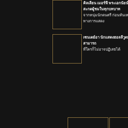
คิลเลียน เมอร์ฟี พระเอกนัยน
สะกดผู้ชมในทุกบทบาท
จากหนุ่มนักดนตรี ก่อนหันเหส
ทางการแสดง
เซนเดย์อา นักแสดงฮอลลีว
สามารถ
ที่ใครก็ไม่อาจปฏิเสธได้