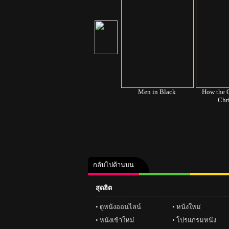
an Begins
Ocean's Twelve
Men in Black
How the G
Chr
กลับไปด้านบน
สุดฮิต
คลิป
ภาพ
ปฏิทิน 25
ดูหนังออนไลน์
หนังใหม่
หนังเข้าใหม่
โปรแกรมหนัง