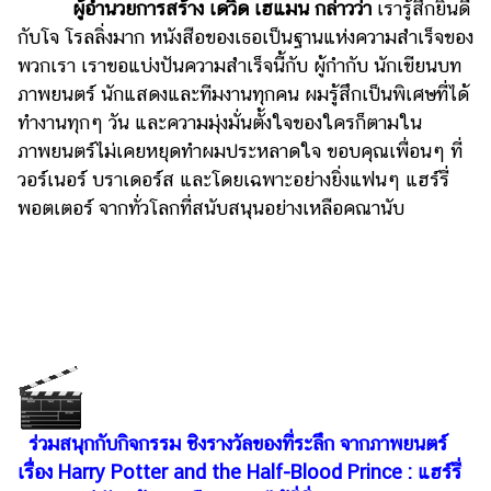
ผู้อำนวยการสร้าง เดวิด เฮแมน กล่าวว่า
เรารู้สึกยินดี
รถยนต์
กับโจ โรลลิ่งมาก หนังสือของเธอเป็นฐานแห่งความสำเร็จของ
พวกเรา เราขอแบ่งปันความสำเร็จนี้กับ ผู้กำกับ นักเขียนบท
บ้าน
ภาพยนตร์ นักแสดงและทีมงานทุกคน ผมรู้สึกเป็นพิเศษที่ได้
และ
การ
ทำงานทุกๆ วัน และความมุ่งมั่นตั้งใจของใครก็ตามใน
ตกแต่ง
ภาพยนตร์ไม่เคยหยุดทำผมประหลาดใจ ขอบคุณเพื่อนๆ ที่
วอร์เนอร์ บราเดอร์ส และโดยเฉพาะอย่างยิ่งแฟนๆ แฮร์รี่
มือ
พอตเตอร์ จากทั่วโลกที่สนับสนุนอย่างเหลือคณานับ
ถือ
ราคา
ทอง
ราคา
น้ำมัน
วา
ไร
ร่วมสนุกกับกิจกรรม ชิงรางวัลของที่ระลึก จากภาพยนตร์
ตี้
เรื่อง Harry Potter and the Half-Blood Prince : แฮร์รี่