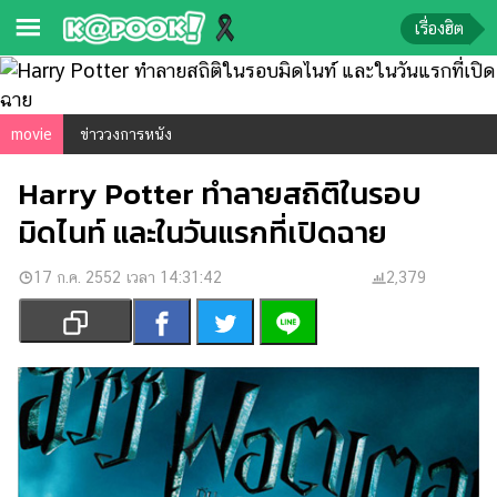
เรื่องฮิต
ข่าว-
ความ
movie
ข่าววงการหนัง
รู้
Harry Potter ทำลายสถิติในรอบ
ข่าว
มิดไนท์ และในวันแรกที่เปิดฉาย
ข่าว
บันเทิง
17 ก.ค. 2552 เวลา 14:31:42
2,379
ตรวจ
หวย
ผล
บอล
สด
การ