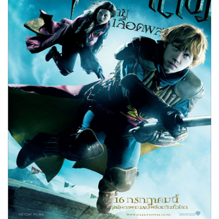
เงิน
การ
ศึกษา
บันเทิง
รูปภาพ
ดู
หนัง
Music
Station
ละคร
บันเทิง
เกาหลี
ไลฟ์