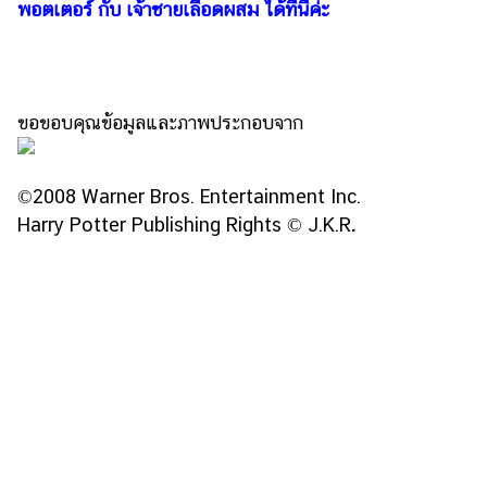
พอตเตอร์ กับ เจ้าชายเลือดผสม ได้ที่นี่ค่ะ
แต่งงาน
แม่
และ
เด็ก
ขอขอบคุณข้อมูลและภาพประกอบจาก
สัตว์
เลี้ยง
©2008 Warner Bros. Entertainment Inc.
Infographic
Har
ry Potter Publishing Rights © J.K.R
.
บริการ
แอปฯ
กระปุก
คอร์ส
ออนไลน์
เรียน
เลข