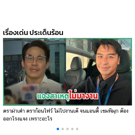
ออนไลน์
ติดต่อ
โฆษณา
เรื่องเด่น ประเด็นร้อน
แจ้ง
ปัญหา
ร่วม
งาน
กับ
เรา
ดราม่าเต๋า ดราก้อนไฟว์ ไม่ไปงานเต้ จนแอนดี้ เขมพิมุก ต้อง
น
ออกโรงแจง เพราะอะไร
พ