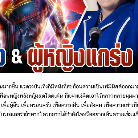
ากขึ้น แวดวงบันเทิงก็มีหนังที่สะท้อนความเป็นเฟมินิสต์ออกม
พื่อนหญิงพลังหญิงสุดโดดเด่น ที่แฝงแง่คิดเอาไว้หลากหลายมุมมา
เพื่อผู้อื่น เพื่อครอบครัว เพื่อความฝัน เพื่อสังคม เพื่อความเท่าเท
 รับรองเลยว่าถ้าหากใครอยากได้กำลังใจหรืออยากเห็นความเข้มแข