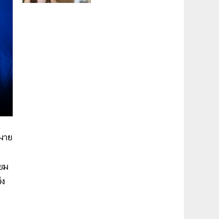
ามาย
ียม
็ง