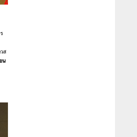
าร
าวส
ือน