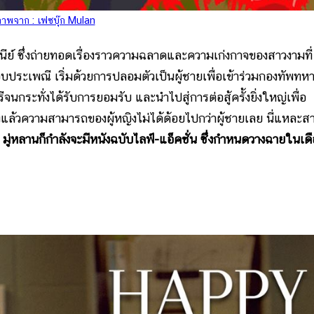
าพจาก : เฟซบุ๊ก Mulan
์ ซึ่งถ่ายทอดเรื่องราวความฉลาดและความเก่งกาจของสาวงามที่
กรอบประเพณี เริ่มด้วยการปลอมตัวเป็นผู้ชายเพื่อเข้าร่วมกองทัพทห
จนกระทั่งได้รับการยอมรับ และนำไปสู่การต่อสู้ครั้งยิ่งใหญ่เพื่อ
ริงแล้วความสามารถของผู้หญิงไม่ได้ด้อยไปกว่าผู้ชายเลย นี่แหละส
มู่หลานก็กำลังจะมีหนังฉบับไลฟ์-แอ็คชั่น ซึ่งกำหนดวางฉายในเด