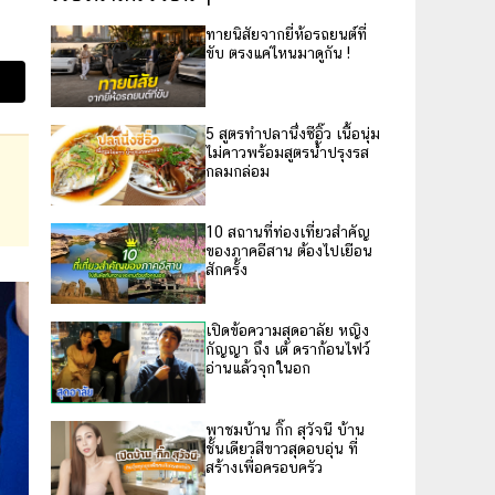
ทายนิสัยจากยี่ห้อรถยนต์ที่
ขับ ตรงแค่ไหนมาดูกัน !
5 สูตรทำปลานึ่งซีอิ๊ว เนื้อนุ่ม
ไม่คาวพร้อมสูตรน้ำปรุงรส
กลมกล่อม
10 สถานที่ท่องเที่ยวสำคัญ
ของภาคอีสาน ต้องไปเยือน
สักครั้ง
เปิดข้อความสุดอาลัย หญิง
กัญญา ถึง เต้ ดราก้อนไฟว์
อ่านแล้วจุกในอก
พาชมบ้าน กิ๊ก สุวัจนี บ้าน
ชั้นเดียวสีขาวสุดอบอุ่น ที่
สร้างเพื่อครอบครัว