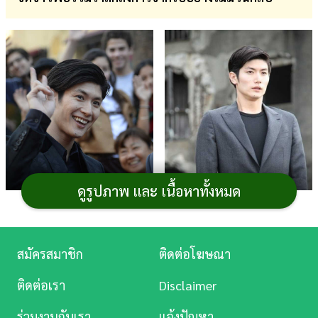
การ
เงิน
การ
ศึกษา
บันเทิง
ดู
หนัง
ดูรูปภาพ และ เนื้อหาทั้งหมด
Music
Station
ภาพจาก ROBYN BECK / AFP
สมัครสมาชิก
ติดต่อโฆษณา
M Pictures
ละคร
ติดต่อเรา
Disclaimer
ถือเป็นข่าวเศร้าของวงการบันเทิงและเป็นการสูญเสีย
บันเทิง
ของครอบครัว แฟน ๆ ยิ่งนัก สำหรับการจากไปของ ฮารุมะ
ร่วมงานกับเรา
แจ้งปัญหา