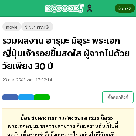
เรื่องฮิต
ข่าว-
movie
ข่าววงการหนัง
ความ
รวมผลงาน ฮารุมะ มิอุระ พระเอก
รู้
ญี่ปุ่นเจ้ารอยยิ้มสดใส ผู้จากไปด้วย
ข่าว
วัยเพียง 30 ปี
ข่าว
23 ก.ค. 2563 เวลา 17:02:14
บันเทิง
ตรวจ
คัดลอกลิงก์
หวย
ผล
ย้อนชมผลงานการแสดงของ ฮารุมะ มิอุระ
บอล
พระเอกหนุ่มมากความสามารถ กับผลงานอันเป็นที่
สด
จดจำ เพื่อร่วมรำลึกถึงการจากไปอย่างไม่มีวันกลับ