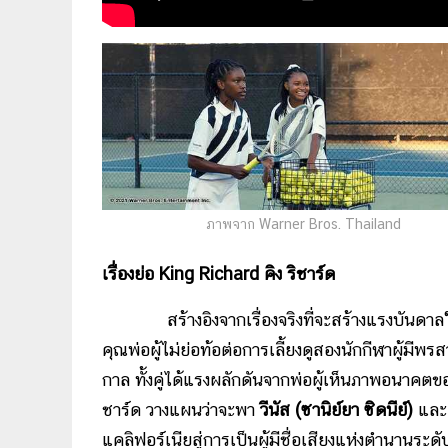
ภาพจาก Warner Bros. Thailand
เรื่องย่อ King Richard คิง ริชาร์ด
สร้างอิงจากเรื่องจริงที่จะสร้างแรงบันดาลใจใ
คุณพ่อผู้ไม่ย่อท้อต่อการเลี้ยงดูสองนักกีฬาผู้ม
กาล ทั้งคู่ได้แรงผลักดันจากพ่อผู้เห็นภาพอนาคตข
ชาร์ด วางแผนว่าจะพา
วีนัส (ซานิย์ยา ซิดนีย์)
และ
แคลิฟอร์เนียสู่การเป็นผู้มีชื่อเสียงแห่งตำนานร