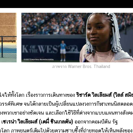
ภาพจาก Warner Bros. Thailand
ห้ทั้งโลก เรื่องราวการเดินทางของ
ริชาร์ด วิลเลียมส์ (วิลล์ สมิ
ีพรสวรรค์พิเศษ จนได้กลายเป็นผู้เปลี่ยนแปลงวงการกีฬาเทนนิสตลอด
องพวกเขาอย่างชัดเจน และเลือกใช้วิธีที่ต่างจากแบบแผนทางสังคม
 เ
ซเรน่า วิลเลียมส์ (เดมี่ ซินเกลตัน)
ออกจากคอมป์ตัน รัฐ
ะดับโลก ภาพยนตร์เต็มไปด้วยความซาบซึ้งที่ถ่ายทอดให้เห็นพลังของ