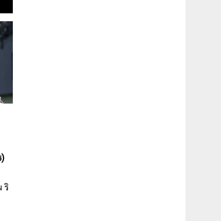
ธ)
 ริ