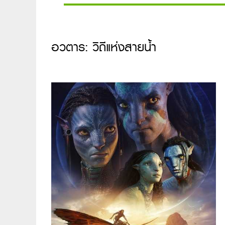
อวตาร: วิถีแห่งสายน้ำ