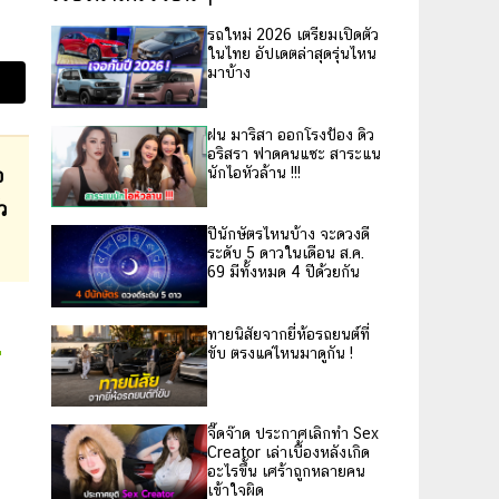
รถใหม่ 2026 เตรียมเปิดตัว
ในไทย อัปเดตล่าสุดรุ่นไหน
มาบ้าง
ฝน มาริสา ออกโรงป้อง ดิว
อริสรา ฟาดคนแซะ สาระแน
นักไอหัวล้าน !!!
อ
ว
ปีนักษัตรไหนบ้าง จะดวงดี
ระดับ 5 ดาวในเดือน ส.ค.
69 มีทั้งหมด 4 ปีด้วยกัน
ทายนิสัยจากยี่ห้อรถยนต์ที่
ขับ ตรงแค่ไหนมาดูกัน !
จี๊ดจ๊าด ประกาศเลิกทำ Sex
Creator เล่าเบื้องหลังเกิด
อะไรขึ้น เศร้าถูกหลายคน
เข้าใจผิด