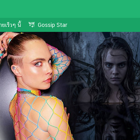
ยเร็วๆ นี้
Gossip Star