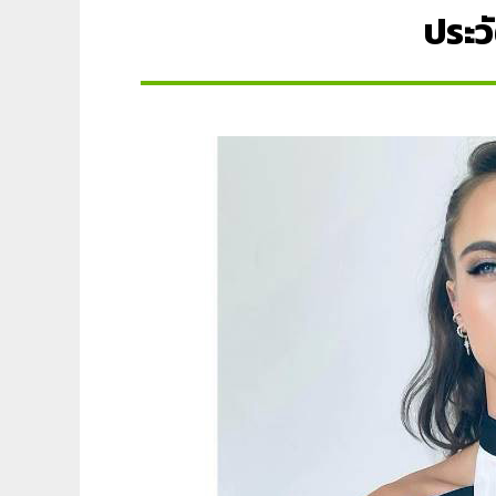
ประวั