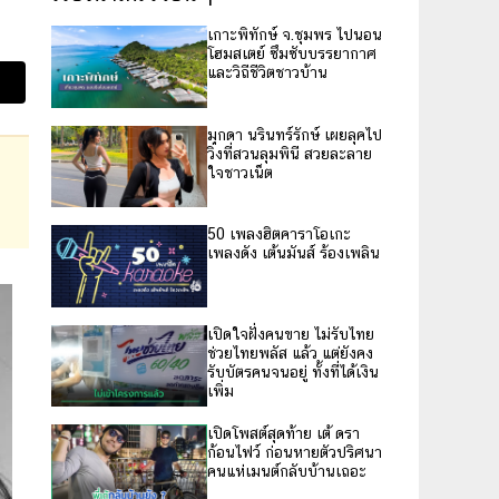
เกาะพิทักษ์ จ.ชุมพร ไปนอน
โฮมสเตย์ ซึมซับบรรยากาศ
และวิถีชีวิตชาวบ้าน
มุกดา นรินทร์รักษ์ เผยลุคไป
วิ่งที่สวนลุมพินี สวยละลาย
ใจชาวเน็ต
50 เพลงฮิตคาราโอเกะ
เพลงดัง เต้นมันส์ ร้องเพลิน
เปิดใจฝั่งคนขาย ไม่รับไทย
ช่วยไทยพลัส แล้ว แต่ยังคง
รับบัตรคนจนอยู่ ทั้งที่ได้เงิน
เพิ่ม
เปิดโพสต์สุดท้าย เต้ ดรา
ก้อนไฟว์ ก่อนหายตัวปริศนา
คนแห่เมนต์กลับบ้านเถอะ