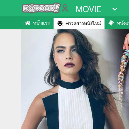
MOVIE
หน้าแรก
หนังฉา
ข่าวคราวหนังใหม่