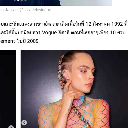
instagram @caradelevingne
บและนักแสดงสาวชาวอังกฤษ เกิดเมื่อวันที่ 12 สิงหาคม 1992 ที่
ะได้ขึ้นปกนิตยสาร Vogue อิตาลี ตอนที่เธออายุเพียง 10 ขวบ
gement ในปี 2009