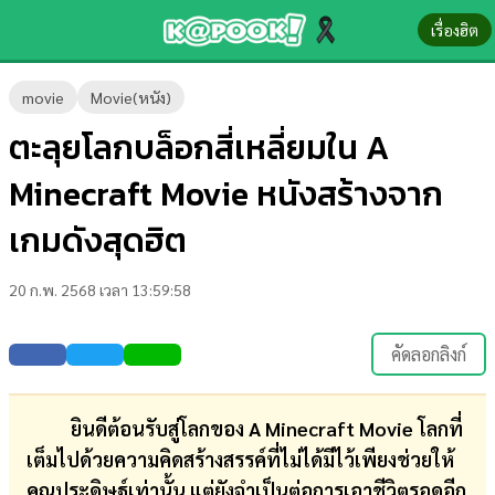
เรื่องฮิต
ข่าว-
movie
Movie(หนัง)
ความ
ตะลุยโลกบล็อกสี่เหลี่ยมใน A
รู้
Minecraft Movie หนังสร้างจาก
ข่าว
เกมดังสุดฮิต
ข่าว
20 ก.พ. 2568 เวลา 13:59:58
บันเทิง
ตรวจ
คัดลอกลิงก์
หวย
ผล
ยินดีต้อนรับสู่โลกของ A Minecraft Movie โลกที่
บอล
เต็มไปด้วยความคิดสร้างสรรค์ที่ไม่ได้มีไว้เพียงช่วยให้
สด
คุณประดิษฐ์เท่านั้น แต่ยังจำเป็นต่อการเอาชีวิตรอดอีก