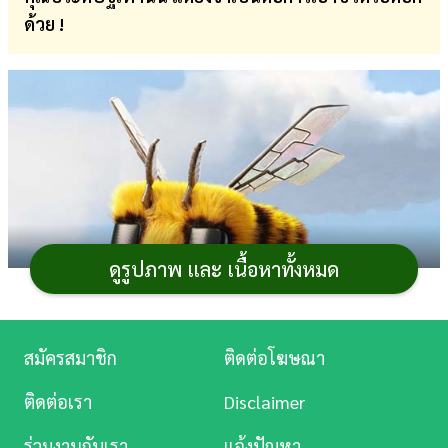
ด้วย !
การ
เงิน
การ
ศึกษา
บันเทิง
ดู
หนัง
ดูรูปภาพ และ เนื้อหาทั้งหมด
Music
Station
สมัครสมาชิก
ติดต่อโฆษณา
ละคร
ติดต่อเรา
Disclaimer
บันเทิง
ร่วมงานกับเรา
แจ้งปัญหา