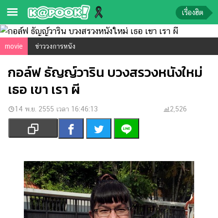
เรื่องฮิต
ข่าว-
movie
ข่าววงการหนัง
ความ
กอล์ฟ ธัญญ์วาริน บวงสรวงหนังใหม่
รู้
เธอ เขา เรา ผี
ข่าว
14 พ.ย. 2555 เวลา 16:46:13
2,526
ข่าว
บันเทิง
ตรวจ
หวย
ผล
บอล
สด
การ