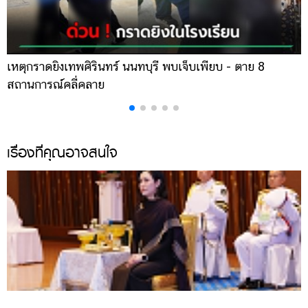
เหตุกราดยิงเทพศิรินทร์ นนทบุรี พบเจ็บเพียบ - ตาย 8
ส
สถานการณ์คลี่คลาย
ล
เรื่องที่คุณอาจสนใจ