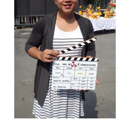
เงิน
การ
ศึกษา
บันเทิง
รูปภาพ
ดู
หนัง
Music
Station
ละคร
บันเทิง
เกาหลี
ไลฟ์