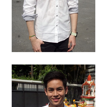
แต่งงาน
แม่
และ
เด็ก
สัตว์
เลี้ยง
Infographic
บริการ
แอปฯ
กระปุก
คอร์ส
ออนไลน์
เรียน
เลข