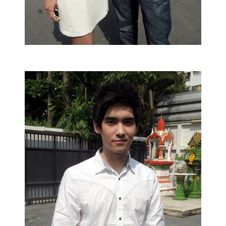
รถยนต์
บ้าน
และ
การ
ตกแต่ง
มือ
ถือ
ราคา
ทอง
ราคา
น้ำมัน
วา
ไร
ตี้