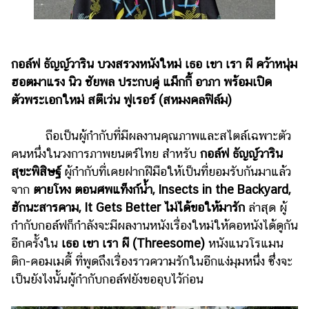
กอล์ฟ ธัญญ์วาริน บวงสรวงหนังใหม่ เธอ เขา เรา ผี คว้าหนุ่ม
ฮอตมาแรง นิว ชัยพล ประกบคู่ แม็กกี้ อาภา พร้อมเปิด
ตัวพระเอกใหม่ สตีเว่น ฟูเรอร์ (สหมงคลฟิล์ม)
ถือเป็นผู้กำกับที่มีผลงานคุณภาพและสไตล์เฉพาะตัว
คนหนึ่งในวงการภาพยนตร์ไทย สำหรับ
กอล์ฟ ธัญญ์วาริน
สุขะพิสิษฐ์
ผู้กำกับที่เคยฝากฝีมือให้เป็นที่ยอมรับกันมาแล้ว
จาก
ตายโหง ตอนศพแท็งก์น้ำ, Insects in the Backyard,
ฮักนะสารคาม, It Gets Better ไม่ได้ขอให้มารัก
ล่าสุด ผู้
กำกับกอล์ฟก็กำลังจะมีผลงานหนังเรื่องใหม่ให้คอหนังได้ดูกัน
อีกครั้งใน
เธอ เขา เรา ผี (Threesome)
หนังแนวโรแมน
ติก-คอมเมดี้ ที่พูดถึงเรื่องราวความรักในอีกแง่มุมหนึ่ง ซึ่งจะ
เป็นยังไงนั้นผู้กำกับกอล์ฟยังขออุบไว้ก่อน