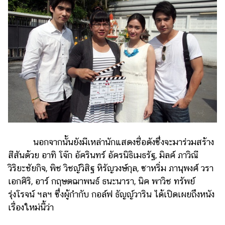
นอกจากนั้นยังมีเหล่านักแสดงชื่อดังซึ่งจะมาร่วมสร้าง
สีสันด้วย อาทิ โจ๊ก อัครินทร์ อัครนิธิเมธรัฐ, มิลค์ ภาวิณี
วิริยะชัยกิจ, พิช วิชญ์วิสิฐ หิรัญวงษ์กุล, ซาหริ่ม ภานุพงศ์ วรา
เอกศิริ, อาร์ กฤษตฌาพนธ์ ธนะนารา, นิค พาวิช ทรัพย์
รุ่งโรจน์ ฯลฯ ซึ่งผู้กำกับ กอล์ฟ ธัญญ์วาริน ได้เปิดเผยถึงหนัง
เรื่องใหม่นี้ว่า