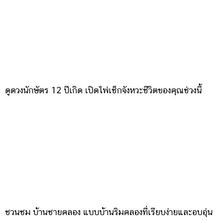
ดูดวงนักษัตร 12 ปีเกิด เปิดไพ่เช็กจังหวะชีวิตของคุณช่วงนี้
ชวนชม บ้านชายคลอง แบบบ้านริมคลองที่เรียบง่ายและอบอุ่น