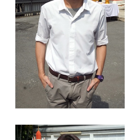
ออนไลน์
ติดต่อ
โฆษณา
แจ้ง
ปัญหา
ร่วม
งาน
กับ
เรา