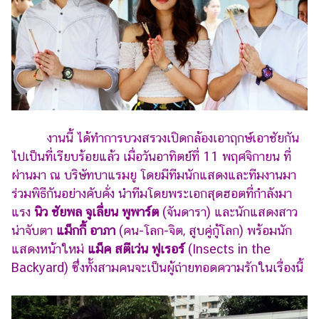
งานนี้ ได้ทำการบวงสรวงเปิดกล้องเอาฤกษ์เอาชัยกัน
ไปเป็นที่เรียบร้อยแล้ว เมื่อวันอาทิตย์ที่ 11 พฤศจิกายน ที่
ผ่านมา ณ บริษัทบาแรมยู โดยมีทีมนักแสดงและทีมงานมา
ร่วมพิธีกันอย่างคับคั่ง นำทีมโดยพระเอกสุดฮอตที่กำลังมา
แรง
นิว ชัยพล จูเลี่ยน พูพาร์ต
(จันดารา) และนักแสดงสาว
น่าจับตา
แม็กกี้ อาภา
(คน-โลก-จิต, สูบคู่กู้โลก) พร้อมนัก
แสดงหน้าใหม่
แม็ค สตีเว่น ฟูเรอร์
(Insects in the
Backyard) ซึ่งทั้งสามคนจะเป็นผู้ถ่ายทอดความรักในเรื่องนี้