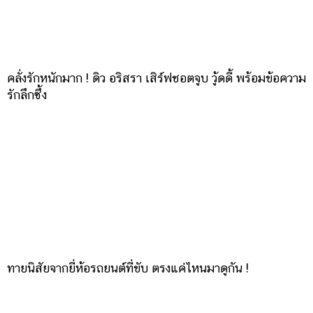
คลั่งรักหนักมาก ! ดิว อริสรา เสิร์ฟชอตจูบ วู้ดดี้ พร้อมข้อความ
รักลึกซึ้ง
ทายนิสัยจากยี่ห้อรถยนต์ที่ขับ ตรงแค่ไหนมาดูกัน !