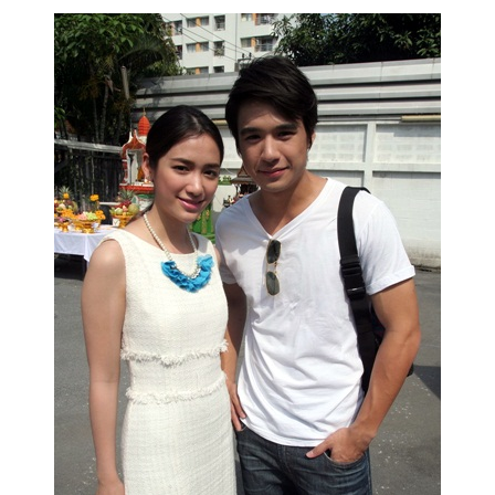
ไตล์
ดูด
วง
ผู้
หญิง
ผู้ชาย
สุขภาพ
ท่อง
เที่ยว
สูตร
อาหาร
ง่ายๆ
ช้อป
ปิ้ง