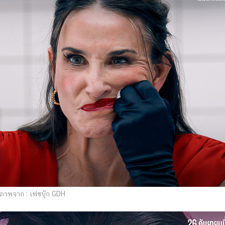
ภาพจาก : เฟซบุ๊ก GDH