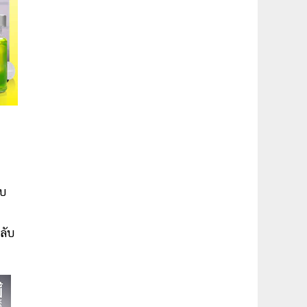
H
บบ
ลับ