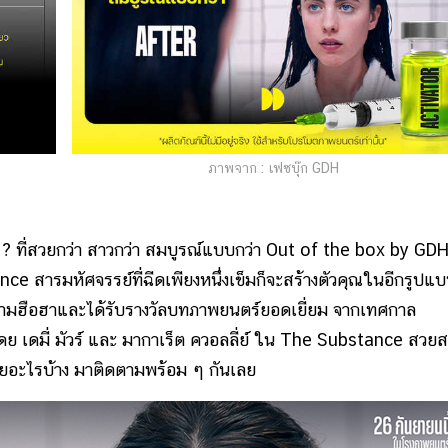
ภาพจาก : เฟซบุ๊ก GDH
ไหม ? ที่สวยกว่า สาวกว่า สมบูรณ์แบบกว่า Out of the box by GD
 สารมหัศจรรย์ที่ฉีดเพียงหนึ่งเข็มก็จะสร้างตัวคุณในอีกรูปแ
วามฮือฮาและได้รับรางวัลบทภาพยนตร์ยอดเยี่ยม จากเทศกาล
 เดมี่ มัวร์ และ มากาเร็ต ควอลลี่ย์ ใน The Substance สวยส
ด้วยอะไรบ้าง มาติดตามพร้อม ๆ กันเลย