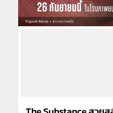
Kapook Movie
>
ข่าววงการหนัง
The Substance สวยสลับ