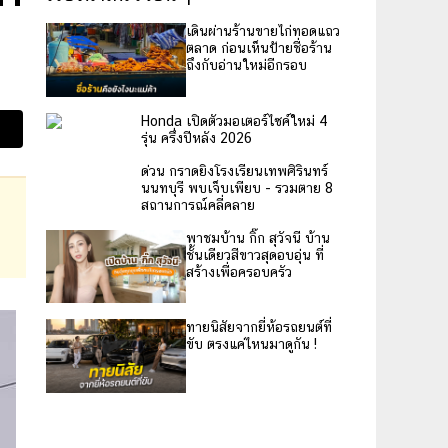
เดินผ่านร้านขายไก่ทอดแถว
ตลาด ก่อนเห็นป้ายชื่อร้าน
ถึงกับอ่านใหม่อีกรอบ
Honda เปิดตัวมอเตอร์ไซค์ใหม่ 4
รุ่น ครึ่งปีหลัง 2026
ด่วน กราดยิงโรงเรียนเทพศิรินทร์
นนทบุรี พบเจ็บเพียบ - รวมตาย 8
สถานการณ์คลี่คลาย
พาชมบ้าน กิ๊ก สุวัจนี บ้าน
ชั้นเดียวสีขาวสุดอบอุ่น ที่
สร้างเพื่อครอบครัว
ทายนิสัยจากยี่ห้อรถยนต์ที่
ขับ ตรงแค่ไหนมาดูกัน !