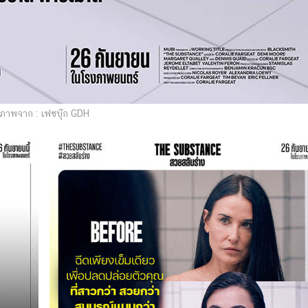
ภาพจาก : เฟซบุ๊ก GDH