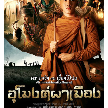
เงิน
การ
ศึกษา
บันเทิง
รูปภาพ
ดู
หนัง
Music
Station
ละคร
บันเทิง
เกาหลี
ไลฟ์