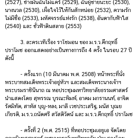
(2527), ช่างมันฉันไม่แคร์ (2529), ฉันผู้ชายนะยะ (2530),
นางนวล (2530), เผื่อใจไว้ให้กันสักหน่อย (2532), ความรัก
ไม่มีชื่อ (2533), มหัศจรรย์แห่งรัก (2538), อันดากับฟ้าใส
(2540) และ ชั่วฟ้าดินสลาย (2553)
3. ละครเวทีเรื่อง ราโชมอน ของ ม.ร.ว.คึกฤทธิ์
ปราโมช ออกแสดงอย่างเป็นทางการถึง 4 ครั้ง ในรอบ 27 ปี
ดังนี้
- ครั้งแรก (10 มีนาคม พ.ศ. 2508) หน้าพระที่นั่ง
พระบาทสมเด็จพระเจ้าอยู่หัวฯ และสมเด็จพระนางเจ้าฯ
พระบรมราชินีนาถ ณ หอประชุมมหาวิทยาลัยธรรมศาสตร์
นำแสดงโดย สุพรรณ บูรณะพิมพ์, อาคม มกรานนท์, อาจิต
รัศมิทัต, สาหัส บุญ-หลง, มาลี เวชประเสริฐ, มนัส บุณย
เกียรติ, ม.ร.ว.ถนัดศรี สวัสดิวัตน์ และ ม.ร.ว.คึกฤทธิ์ ปราโมช
- ครั้งที่ 2 (พ.ศ. 2515) ที่หอประชุมเอยูเอ จัดโดย