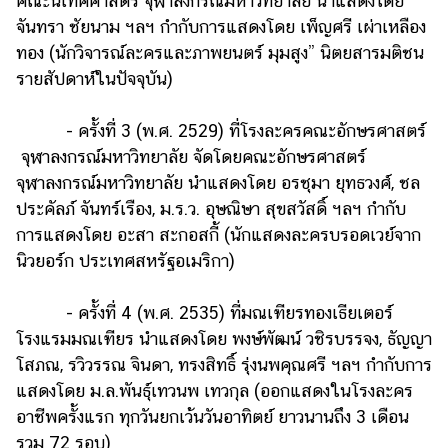
คณะนิเทศศาสตร์ จุฬาลงกรณ์มหาวิทยาลัย นำแสดงโดย
จันทรา ชัยนาม ฯลฯ กำกับการแสดงโดย เพ็ญศรี เผ่าเหลือง
ทอง (นักวิจารณ์ละครและภาพยนตร์ มุมสูง” นิตยสารมติชน
รายสัปดาห์ในปัจจุบัน)
- ครั้งที่ 3 (พ.ศ. 2529) ที่โรงละครคณะอักษรศาสตร์
จุฬาลงกรณ์มหาวิทยาลัย จัดโดยคณะอักษรศาสตร์
จุฬาลงกรณ์มหาวิทยาลัย นำแสดงโดย อรชุมา ยุทธวงศ์, ชล
ประคัลภ์ จันทร์เรือง, ม.ร.ว. อุษณิษา สุขสวัสดิ์ ฯลฯ กำกับ
การแสดงโดย อะสา สะกอสกี้ (นักแสดงละครบรอดเวย์จาก
นิวยอร์ก ประเทศสหรัฐอเมริกา)
- ครั้งที่ 4 (พ.ศ. 2535) ที่มณเฑียรทองเธียเตอร์
โรงแรมมณเฑียร นำแสดงโดย พงษ์พัฒน์ วชิรบรรจง, ธัญญา
โสภณ, รวิวรรณ จินดา, ทรงสิทธิ์ รุ่งนพคุณศรี ฯลฯ กำกับการ
แสดงโดย ม.ล.พันธุ์เทวนพ เทวกุล (ออกแสดงในโรงละคร
อาชีพครั้งแรก ทุกวันยกเว้นวันอาทิตย์ ยาวนานถึง 3 เดือน
รวม 72 รอบ)