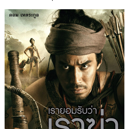
แต่งงาน
แม่
และ
เด็ก
สัตว์
เลี้ยง
Infographic
บริการ
แอปฯ
กระปุก
คอร์ส
ออนไลน์
เรียน
เลข