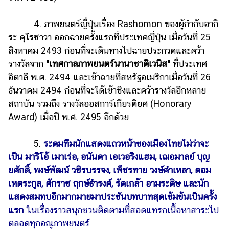
4. ภาพยนตร์ญี่ปุ่นเรื่อง Rashomon ของผู้กำกับอากิ
ระ คุโรซาวา ออกฉายครั้งแรกที่ประเทศญี่ปุ่น เมื่อวันที่ 25
สิงหาคม 2493 ก่อนที่จะเดินทางไปฉายประกวดและคว้า
รางวัลจาก
"เทศกาลภาพยนตร์นานาชาติเวนิส"
ที่ประเทศ
อิตาลี พ.ศ. 2494 และเข้าฉายที่สหรัฐอเมริกาเมื่อวันที่ 26
ธันวาคม 2494 ก่อนที่จะได้เข้าชิงและคว้ารางวัลอีกหลาย
สถาบัน รวมถึง รางวัลออสการ์เกียรติยศ (Honorary
Award) เมื่อปี พ.ศ. 2495 อีกด้วย
5.
ระดมทีมนักแสดงแถวหน้าของเมืองไทยไม่ว่าจะ
เป็น มาริโอ้ เมาเร่อ, อนันดา เอเวอริงแฮม, เฌอมาลย์ บุญ
ยศักดิ์, พงษ์พัฒน์ วชิรบรรจง, เพ็ชรทาย วงษ์คำเหลา, ดอม
เหตระกูล, ศักราช ฤกษ์ธำรงค์, รัดเกล้า อามระดิษ และนัก
แสดงสมทบอีกมากมายมาประชันบทบาทสุดเข้มข้นเป็นครั้ง
แรก
ในเรื่องราวสนุกชวนติดตามที่สอดแทรกเนื้อหาสาระไป
ตลอดทุกอณูภาพยนตร์