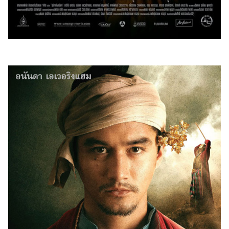
ไตล์
ดูด
วง
ผู้
หญิง
ผู้ชาย
สุขภาพ
ท่อง
เที่ยว
สูตร
อาหาร
ง่ายๆ
ช้อป
ปิ้ง