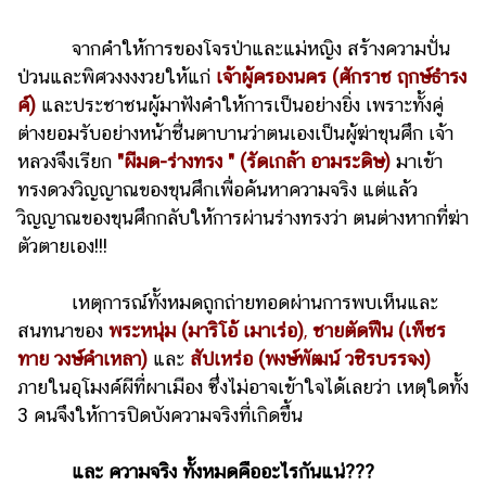
จากคำให้การของโจรป่าและแม่หญิง สร้างความปั่น
ป่วนและพิศวงงงงวยให้แก่
เจ้าผู้ครองนคร (ศักราช ฤกษ์ธำรง
ค์)
และประชาชนผู้มาฟังคำให้การเป็นอย่างยิ่ง เพราะทั้งคู่
ต่างยอมรับอย่างหน้าชื่นตาบานว่าตนเองเป็นผู้ฆ่าขุนศึก เจ้า
หลวงจึงเรียก
"ผีมด-ร่างทรง " (รัดเกล้า อามระดิษ)
มาเข้า
ทรงดวงวิญญาณของขุนศึกเพื่อค้นหาความจริง แต่แล้ว
วิญญาณของขุนศึกกลับให้การผ่านร่างทรงว่า ตนต่างหากที่ฆ่า
ตัวตายเอง!!!
เหตุการณ์ทั้งหมดถูกถ่ายทอดผ่านการพบเห็นและ
สนทนาของ
พระหนุ่ม (มาริโอ้ เมาเร่อ)
,
ชายตัดฟืน (เพ็ชร
ทาย วงษ์คำเหลา)
และ
สัปเหร่อ (พงษ์พัฒน์ วชิรบรรจง)
ภายในอุโมงค์ผีที่ผาเมือง ซึ่งไม่อาจเข้าใจได้เลยว่า เหตุใดทั้ง
3 คนจึงให้การปิดบังความจริงที่เกิดขึ้น
และ ความจริง ทั้งหมดคืออะไรกันแน่???