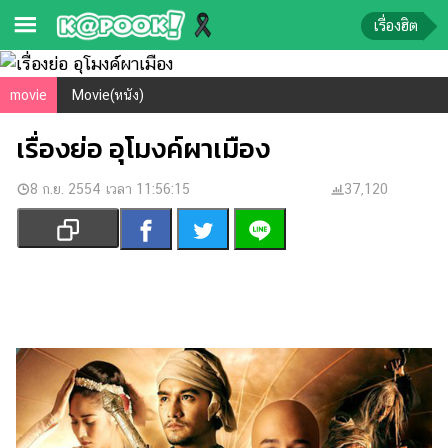
เรื่องฮิต
ข่าว-
movie
Movie(หนัง)
ความ
เรื่องย่อ อุโมงค์ผาเมือง
รู้
8 ก.ย. 2554 เวลา 11:56:15
ข่าว
37,120
ข่าว
บันเทิง
ตรวจ
หวย
ผล
บอล
สด
การ