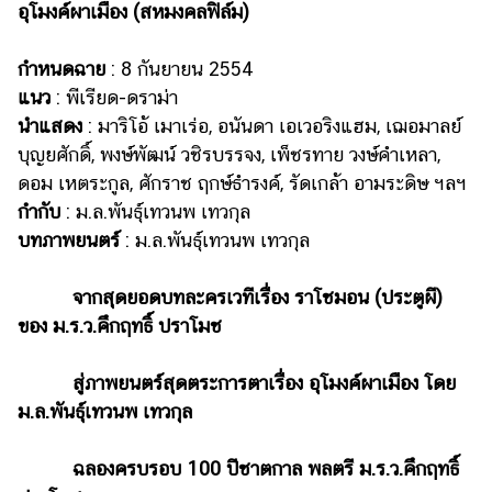
อุโมงค์ผาเมือง (สหมงคลฟิล์ม)
กำหนดฉาย
: 8 กันยายน 2554
แนว
: พีเรียด-ดราม่า
นำแสดง
: มาริโอ้ เมาเร่อ, อนันดา เอเวอริงแฮม, เฌอมาลย์
บุญยศักดิ์, พงษ์พัฒน์ วชิรบรรจง, เพ็ชรทาย วงษ์คำเหลา,
ดอม เหตระกูล, ศักราช ฤกษ์ธำรงค์, รัดเกล้า อามระดิษ ฯลฯ
กำกับ
: ม.ล.พันธุ์เทวนพ เทวกุล
บทภาพยนตร์
: ม.ล.พันธุ์เทวนพ เทวกุล
จากสุดยอดบทละครเวทีเรื่อง ราโชมอน (ประตูผี)
ของ ม.ร.ว.คึกฤทธิ์ ปราโมช
สู่ภาพยนตร์สุดตระการตาเรื่อง อุโมงค์ผาเมือง โดย
ม.ล.พันธุ์เทวนพ เทวกุล
ฉลองครบรอบ 100 ปีชาตกาล พลตรี ม.ร.ว.คึกฤทธิ์