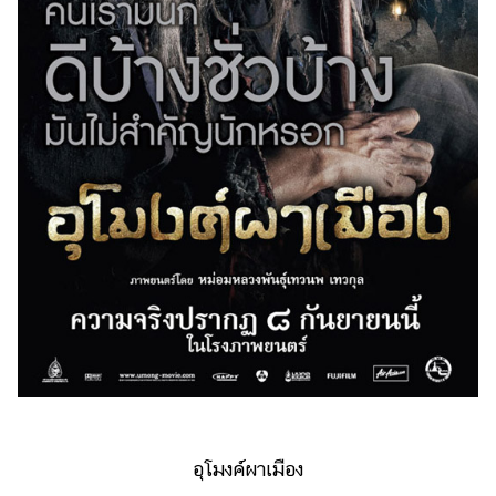
อุโมงค์ผาเมือง