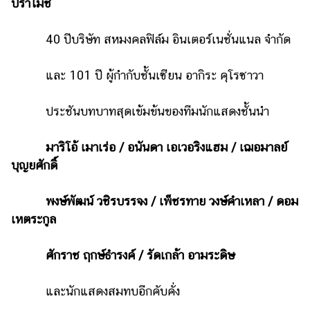
ปราโมช
40 ปีบริษัท สหมงคลฟิล์ม อินเตอร์เนชั่นแนล จำกัด
และ 101 ปี ผู้กำกับชั้นเซียน อากิระ คุโรซาวา
ประชันบทบาทสุดเข้มข้นของทีมนักแสดงชั้นนำ
มาริโอ้ เมาเร่อ / อนันดา เอเวอริงแฮม / เฌอมาลย์
บุญยศักดิ์
พงษ์พัฒน์ วชิรบรรจง / เพ็ชรทาย วงษ์คำเหลา / ดอม
เหตระกูล
ศักราช ฤกษ์ธำรงค์ / รัดเกล้า อามระดิษ
และนักแสดงสมทบอีกคับคั่ง