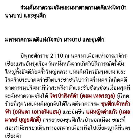
ร่วมค้นหาความจริงของมหาฆาตกามคดีแห่งโจรป่า
นางบาป และขุนศึก
มหาฆาตกามคดีแห่งโจรป่า นางบาป และขุนศึก
ปีพุทธศักราช 2110 ณ นครผาเมืองแห่งอาณาจักร
เชียงแสนอันรุ่งเรือง วันหนึ่งหลังจากเกิดวิบัติการณ์ครั้งยิ่ง
ใหญ่ทั้งอัคคีภัยครั้งใหญ่หลวง แผ่นดินไหวอันรุนแรง และ
โรคร้ายระบาดคร่าชีวิตประชาชนไปกว่าครึ่งนคร ก็เกิดคดี
ฆาตกรรมปริศนาที่น่าสะพรึงกลัวและซับซ้อนซ่อนเงื่อนสุดที่
จะค้นหาความจริงได้
โจรป่าสิงห์คำ (ดอม เหตระกูล)
ผู้โหด
ร้ายที่สุดในแผ่นดินถูกจับได้ในคดีฆาตกรรม
ขุนศึกเจ้าหล้า
ฟ้า (อนันดา เอเวอริงแฮม)
และข่มขืน
แม่หญิงคำแก้ว (เฌอ
มาลย์ บุญยศักดิ์)
ภรรยาของขุนศึกในป่านอกเมือง ขณะที่
สองสามีภรรยาเดินทางออกจากเมืองเพื่อไปเยี่ยมญาติที่นคร
เชียงคำ