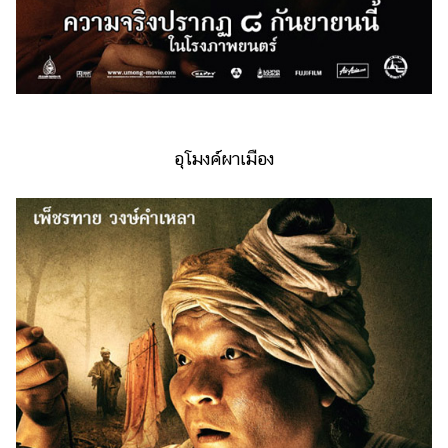
อุโมงค์ผาเมือง