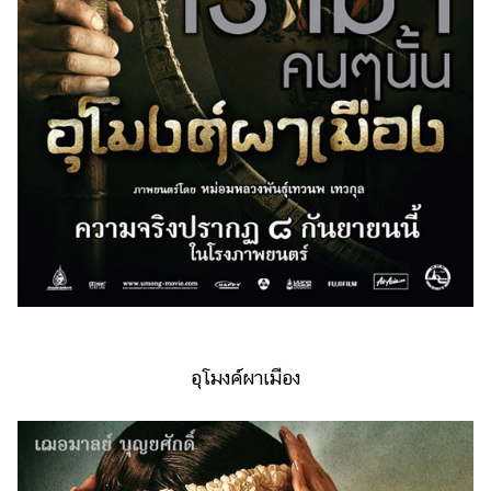
ออนไลน์
ติดต่อ
โฆษณา
แจ้ง
ปัญหา
ร่วม
งาน
กับ
เรา
อุโมงค์ผาเมือง