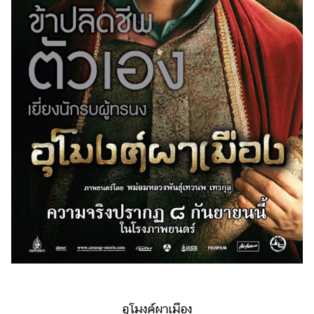
รถยนต์
บ้าน
และ
การ
ตกแต่ง
มือ
ถือ
ราคา
ทอง
ราคา
น้ำมัน
วา
ไร
ตี้
อุโมงค์ผาเมือง