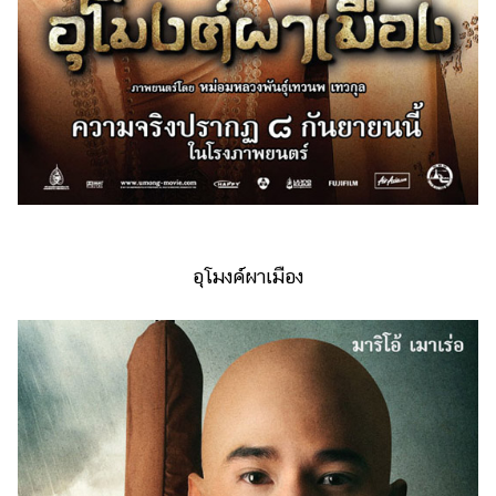
อุโมงค์ผาเมือง