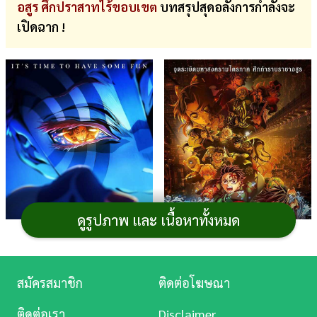
อสูร ศึกปราสาทไร้ขอบเขต
บทสรุปสุดอลังการกำลังจะ
การ
เปิดฉาก !
เงิน
การ
ศึกษา
บันเทิง
ดู
หนัง
Music
ดูรูปภาพ และ เนื้อหาทั้งหมด
Station
ละคร
สมัครสมาชิก
ติดต่อโฆษณา
ภาพจาก : Japan Anime Movie
ภาพจาก : Japan Anime Movie
บันเทิง
Thailand
Thailand
ติดต่อเรา
Disclaimer