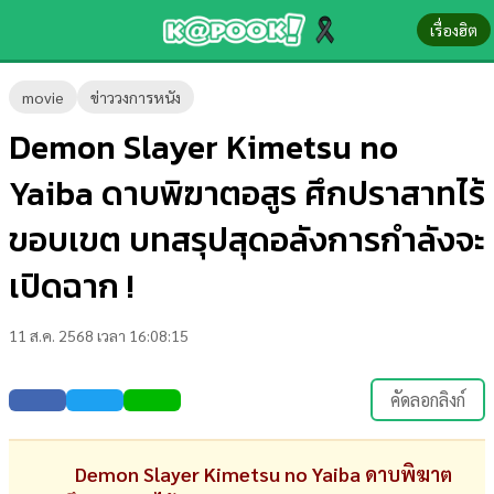
เรื่องฮิต
ข่าว-
movie
ข่าววงการหนัง
ความ
Demon Slayer Kimetsu no
รู้
Yaiba ดาบพิฆาตอสูร ศึกปราสาทไร้
ข่าว
ขอบเขต บทสรุปสุดอลังการกำลังจะ
ข่าว
เปิดฉาก !
บันเทิง
11 ส.ค. 2568 เวลา 16:08:15
ตรวจ
หวย
คัดลอกลิงก์
ผล
บอล
Demon Slayer Kimetsu no Yaiba ดาบพิฆาต
สด