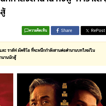
ู้
ความคิดเห็น
 ราล์ฟ มัคชิโอ ที่จะผนึกกำลังสานต่อตำนาน
บทใหม่ใน
นานนักสู้