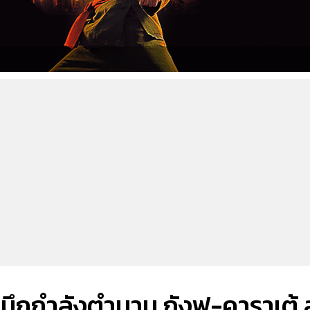
ึกกำลังตำนาน กังฟู-คาราเต้ สู