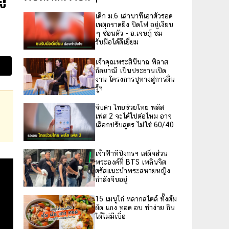
เด็ก ม.6 เล่านาทีเอาตัวรอด
เหตุกราดยิง ปิดไฟ อยู่เงียบ
ๆ ซ่อนตัว - อ.เจษฎ์ ชม
รับมือได้ดีเยี่ยม
เจ้าคุณพระสินีนาถ พิลาส
กัลยาณี เป็นประธานเปิด
งาน โครงการปูทางสู่การตื่น
รู้ฯ
จับตา ไทยช่วยไทย พลัส
เฟส 2 จะได้ไปต่อไหม อาจ
เลือกปรับสูตร ไม่ใช่ 60/40
เจ้าฟ้าทีปังกรฯ เสด็จส่วน
พระองค์ที่ BTS เพลินจิต
ตรัสแนะนำพระสหายหญิง
กำลังจีบอยู่
15 เมนูไก่ หลากสไตล์ ทั้งต้ม
ผัด แกง ทอด อบ ทำง่าย กิน
ได้ไม่มีเบื่อ