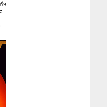
ริ่ม
ปะ
ง