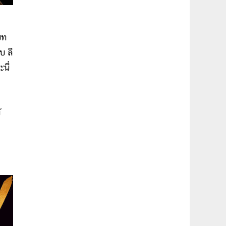
บท
บ ลี
นี่
์