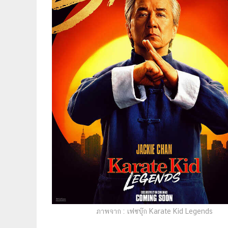
ภาพจาก : เฟซบุ๊ก Karate Kid Legends