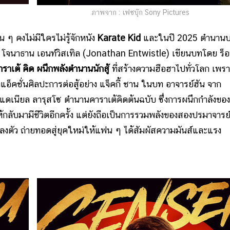
ภาพจาก : เฟซบุ๊ก Sony Pictures
ๆ คงไม่มีใครไม่รู้จักหนั
ง
Karate Kid
และในปี 2025 ตำนาน
ของ โจนาธาน เอนท์วิสเทิล (Jonathan Entwistle) เขียนบทโดย ร็อ
าเต้ คิด ผนึกพลังตำนานนักสู้
ที่สร้างความฮือฮาไปทั่วโลก เพราะ
คชั่นศิลปะการต่อสู้อย่าง แจ็คกี้ ชาน ในบท อาจารย์ฮัน จาก
บท แดเนียล ลารุสโซ ตำนานคาราเต้คิดต้นฉบับ ซึ่งการผนึกกำลังของ
ลับมามีชีวิตอีกครั้ง แต่ยังถือเป็นการรวมพลังของสองปรมาจารย
่างลงตัว ถ่ายทอดสู่ยุคใหม่ให้แฟน ๆ ได้สัมผัสความมันส์และแรง