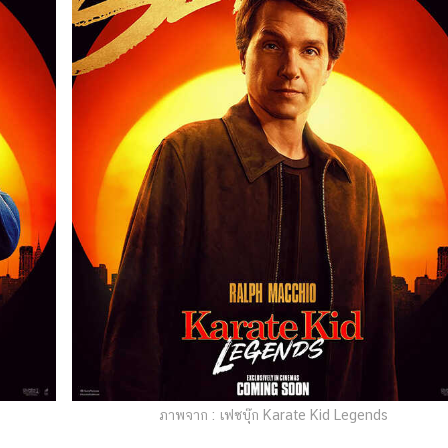
ภาพจาก : เฟซบุ๊ก Karate Kid Legends