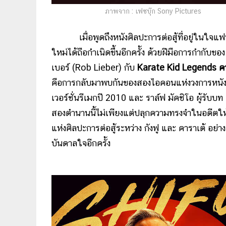
ภาพจาก : เฟซบุ๊ก Sony Pictures
เมื่อพูดถึงหนังศิลปะการต่อสู้ที่อยู่ในใจแฟน 
ใหม่ได้ถือกำเนิดขึ้นอีกครั้ง ด้วยฝีมือการกำกับ
เบอร์ (Rob Lieber) กับ
Karate Kid Legends คาร
คือการกลับมาพบกันของสองไอคอนแห่งวงการหนังแอ็
เวอร์ชั่นรีเมกปี 2010 และ ราล์ฟ มัคชิโอ ผู้รับ
สองตำนานนี้ไม่เพียงแต่ปลุกความทรงจำในอดีตให้ก
แห่งศิลปะการต่อสู้ระหว่าง กังฟู และ คาราเต้ อย
บันดาลใจอีกครั้ง