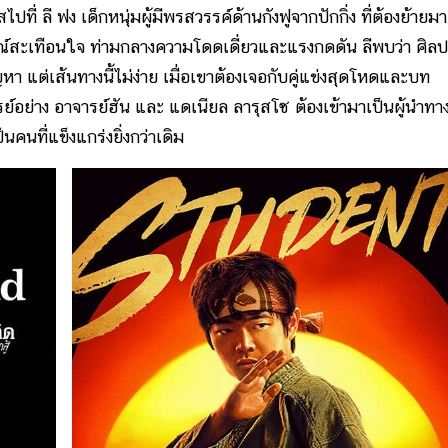
ปที่ ลี ฟง เด็กหนุ่มผู้มีพรสวรรค์ด้านกังฟูจากปักกิ่ง ที่ต้องย้ายมาเ
ณ์สะเทือนใจ ท่ามกลางความโดดเดี่ยวและแรงกดดัน ลีพบว่า ศิล
า แต่เส้นทางนี้ไม่ง่าย เมื่อเขาต้องเจอกับคู่แข่งสุดโหดและบท
อย่าง อาจารย์ฮัน และ แดเนียล ลารุสโซ ต้องเข้ามาเป็นผู้นำทา
็นคนที่แข็งแกร่งยิ่งกว่าเดิม