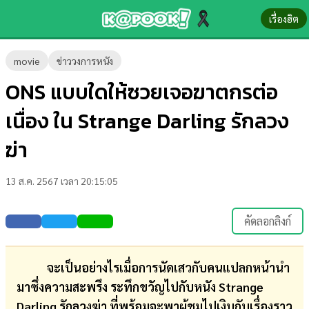
เรื่องฮิต
ข่าว-
movie
ข่าววงการหนัง
ความ
ONS แบบใดให้ซวยเจอฆาตกรต่อ
รู้
เนื่อง ใน Strange Darling รักลวง
ข่าว
ฆ่า
ข่าว
13 ส.ค. 2567 เวลา 20:15:05
บันเทิง
ตรวจ
คัดลอกลิงก์
หวย
ผล
จะเป็นอย่างไรเมื่อการนัดเสวกับคนแปลกหน้านำ
บอล
มาซึ่งความสะพรึง ระทึกขวัญไปกับหนัง Strange
สด
Darling รักลวงฆ่า ที่พร้อมจะพาผู้ชมไปเงิบกับเรื่องราว