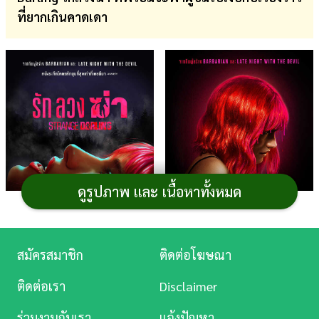
ที่ยากเกินคาดเดา
การ
เงิน
การ
ศึกษา
บันเทิง
ดู
หนัง
ดูรูปภาพ และ เนื้อหาทั้งหมด
Music
Station
สมัครสมาชิก
ติดต่อโฆษณา
ละคร
ภาพจาก : เฟซบุ๊ก Night Edge
ภาพจาก : เฟซบุ๊ก Night Edge
Pictures
ติดต่อเรา
Disclaimer
Pictures
บันเทิง
ร่วมงานกับเรา
แจ้งปัญหา