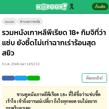
เรื่องฮิต
ข่าว-
movie
ข่าววงการหนัง
ความ
รวมหนังเกาหลีพีเรียด 18+ กิมจิที่ว่า
รู้
แซ่บ ยังซี้ดไม่เท่าฉากเร่าร้อนสุด
ข่าว
สยิว
ข่าว
9 ก.ค. 2568 เวลา 14:53:32
บันเทิง
ตรวจ
คัดลอกลิงก์
หวย
ผล
ชวนดูหนังเกาหลีพีเรียด 18+ ที่ได้ชื่อว่าแซ่บซี้ด
บอล
เร้าใจ เข้าถึงอารมณ์เปลี่ยว ถึงใจทุกหยด จนไม่อยาก
สด
กะพริบตาเลย