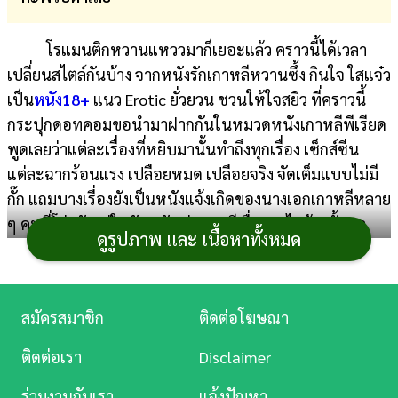
การ
โรแมนติกหวานแหววมาก็เยอะแล้ว คราวนี้ได้เวลา
เงิน
เปลี่ยนสไตล์กันบ้าง จากหนังรักเกาหลีหวานซึ้ง กินใจ ใสแจ๋ว
การ
เป็น
หนัง18+
แนว Erotic ยั่วยวน ชวนให้ใจสยิว ที่คราวนี้
ศึกษา
กระปุกดอทคอมขอนำมาฝากกันในหมวดหนังเกาหลีพีเรียด
พูดเลยว่าแต่ละเรื่องที่หยิบมานั้นทำถึงทุกเรื่อง เซ็กส์ซีน
บันเทิง
แต่ละฉากร้อนแรง เปลือยหมด เปลือยจริง จัดเต็มแบบไม่มี
กั๊ก แถมบางเรื่องยังเป็นหนังแจ้งเกิดของนางเอกเกาหลีหลาย
ดู
ๆ คนที่โด่งดังอยู่ในปัจจุบัน ส่วนจะมีเรื่องอะไรบ้างนั้นมา
หนัง
ดูรูปภาพ และ เนื้อหาทั้งหมด
ติดตามดูหนังไปพร้อม ๆ กันเลย
Music
1. Untold Scandal (2003)
Station
สมัครสมาชิก
ติดต่อโฆษณา
ละคร
ติดต่อเรา
Disclaimer
บันเทิง
ร่วมงานกับเรา
แจ้งปัญหา