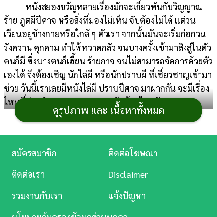
หนังสยองขวัญหลายเรื่องมักจะเกี่ยวพันกับวิญญาณ
การ
ร้าย ภูตผีปีศาจ หรือสิ่งที่มองไม่เห็น​ จับต้องไม่ได้​ แต่วน
เงิน
เวียนอยู่ข้างกายหรือใกล้ ๆ ตัวเรา จากนั้นมันจะเริ่มก่อกวน
รังควาน คุกคาม ทำให้หวาดกลัว จนบางครั้งเข้ามาสิงสู่ในตัว
การ
คนก็มี ซึ่งบางตนก็เฮี้ยน ร้ายกาจ จนไม่สามารถจัดการด้วยตัว
ศึกษา
เองได้ จึงต้องเชิญ นักไล่ผี หรือนักปราบผี ที่เชี่ยวชาญเข้ามา
บันเทิง
ช่วย วันนี้เราเลยมีหนังไล่ผี ปราบปีศาจ มาฝากกัน​ จะมีเรื่อง
ไหนที่น่ากลัว ขนลุก ชวนหลอนกันบ้าง ไปดูกันเลย
ดูรูปภาพ และ เนื้อหาทั้งหมด
ดู
หนัง
หนังไล่ผี ปราบผี ปราบ
Music
สมัครสมาชิก
ติดต่อโฆษณา
ปีศาจ
Station
ติดต่อเรา
Disclaimer
ละคร
ร่วมงานกับเรา
แจ้งปัญหา
บันเทิง
1. The Exorcist (1973)
นโยบายคุ้มครองข้อมูลส่วนบุคคล