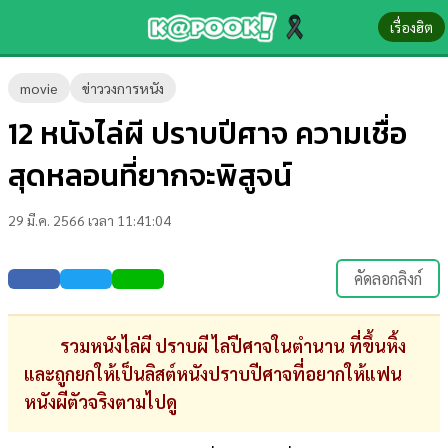
เรื่องฮิต
ข่าว-
movie
ข่าววงการหนัง
ความ
12 หนังไล่ผี ปราบปีศาจ ความเชื่อ
รู้
สุดหลอนที่ยากจะพิสูจน์
ข่าว
29 มี.ค. 2566 เวลา 11:41:04
ข่าว
บันเทิง
คัดลอกลิงก์
ตรวจ
หวย
รวมหนังไล่ผี ปราบผี ไล่ปีศาจในตำนาน ที่ขึ้นหิ้ง
และถูกยกให้เป็นลิสต์หนังปราบปีศาจที่อยากให้แฟน
ผล
หนังผีตัวจริงตามไปดู
บอล
สด