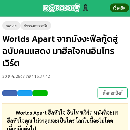
เรื่องฮิต
ข่าว-
movie
ข่าววงการหนัง
ความ
Worlds Apart จากมังงะฟีลกู้ดสู่
รู้
ฉบับคนแสดง มาฮีลใจคนอินโทร
ข่าว
เวิร์ต
ข่าว
30 ต.ค. 2567 เวลา 15:37:42
บันเทิง
ตรวจ
คัดลอกลิงก์
หวย
ผล
Worlds Apart ฮีลหัวใจ อินโทรเวิร์ต หนังที่จะมา
บอล
ฮีลหัวใจคุณ ไม่ว่าคุณจะเป็นใคร โลกใบนี้จะไม่โดด
สด
เดี่ยวอีกต่อไป