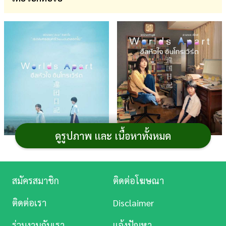
การ
เงิน
การ
ศึกษา
บันเทิง
ดู
หนัง
ดูรูปภาพ และ เนื้อหาทั้งหมด
Music
Station
ภาพจาก : เฟซบุ๊ก Mongkol Major
ภาพจาก : เฟซบุ๊ก Mongkol Major
สมัครสมาชิก
ติดต่อโฆษณา
ละคร
จากมังงะที่สร้างความประทับใจให้ผู้อ่านมาแล้วมากมาย
ติดต่อเรา
Disclaimer
บันเทิง
จนกลายมาเป็นเวอร์ชั่นภาพยนตร์ Worlds Apart ฮีลหัวใจ
ร่วมงานกับเรา
แจ้งปัญหา